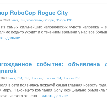
ор RoboCop Rogue City
ря 2023
Lenta
,
PS5
,
videoreview
,
Обзоры
,
Обзоры PS5
 из самых сильнейших человеческих чувств человека – э
лимо куда-то уходит и с течением времени у нас все бол
итать дальше
лгожданное событие: объявлена 
gnarök
 2022
Lenta
,
PS4
,
PS5
,
Новости
,
Новости PS4
,
Новости PS5
июля в сети появилась пожалуй самая главная новость год
у миру. Наконец-то компания Sony официально объявила 
люченческого экшена
... читать дальше