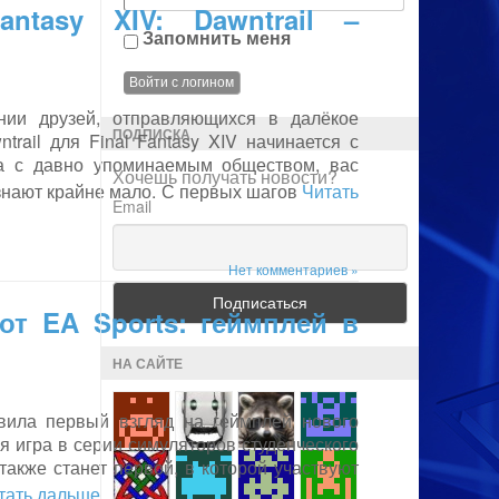
ntasy XIV: Dawntrail –
Запомнить меня
нии друзей, отправляющихся в далёкое
ПОДПИСКА
rail для Final Fantasy XIV начинается с
ва с давно упоминаемым обществом, вас
Хочешь получать новости?
 знают крайне мало. С первых шагов
Читать
Email
Нет комментариев »
 от EA Sports: геймплей в
НА САЙТЕ
авила первый взгляд на геймплей нового
ая игра в серии симуляторов студенческого
также станет первой, в которой участвуют
читать дальше