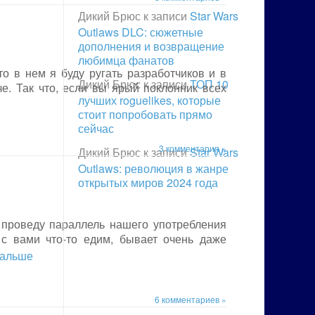
Дикий Брюс
к записи
Star Wars
Outlaws DLC: сюжетные
дополнения и возвращение
любимца фанатов
о в нем я буду ругать разработчиков и в
Дикий Брюс
к записи
ТОП 10
е. Так что, если вы ярый поклонник всех
лучших roguelikes, которые
стоит попробовать прямо
сейчас
3 комментария »
Дикий Брюс
к записи
Star Wars
Outlaws: революция в жанре
открытых миров 2024 года
я проведу параллель нашего употребления
с вами что-то едим, бывает очень даже
 дальше
6 комментариев »