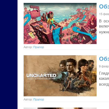
Обз
15 фев
В ос
включ
нужны
Автор:
Прапор
Обз
9 февр
Глядя
кака
всег
Автор:
Прапор