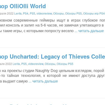
ор OlliOlli World
раля 2022
Lenta
,
PS4
,
PS5
,
videoreview
,
Обзоры
,
Обзоры PS5
,
Обзоры игр PS4
новном современные геймеры ищут в играх глубокое пог
ил консоль и залип на 5-6 часов, не замечая улетающего 
 такие игры, с которыми попросту весело
... читать дальше
ор Uncharted: Legacy of Thieves Colle
аля 2022
Lenta
,
PS5
,
videoreview
,
Обзоры
,
Обзоры PS5
 на проекты студии Naughty Dog цельным взглядом, порой 
я-то тайная технология, к которой не имеют доступа дру
да выдает самую
... читать дальше