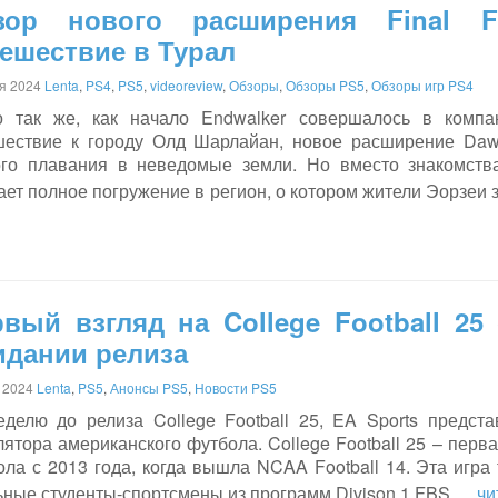
зор нового расширения Final Fa
ешествие в Турал
я 2024
Lenta
,
PS4
,
PS5
,
videoreview
,
Обзоры
,
Обзоры PS5
,
Обзоры игр PS4
о так же, как начало Endwalker совершалось в компа
шествие к городу Олд Шарлайан, новое расширение Dawnt
ого плавания в неведомые земли. Но вместо знакомст
ет полное погружение в регион, о котором жители Эорзеи
вый взгляд на College Football 25
идании релиза
 2024
Lenta
,
PS5
,
Анонсы PS5
,
Новости PS5
еделю до релиза College Football 25, EA Sports предст
ятора американского футбола. College Football 25 – перв
ла с 2013 года, когда вышла NCAA Football 14. Эта игра 
ьные студенты-спортсмены из программ Divison 1 FBS.
... 