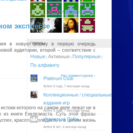
Нет комментариев »
ном экспрессе
ения в новую форму в первую очередь
ГРУППЫ
овой аудитории, второй – соответствие с
Новые
Активные
Популярные
|
|
|
По алфавиту
Нет комментариев »
Platinum Club
Active 3 года, 7 месяцев назад
Коллекционные / специальные
издания игр
 истоки которого на самом деле лежат не в
Active 3 года, 7 месяцев назад
 из книги Екклезиаста. Суть этой фразы
Играем за ПэКа
успех, красота, молодость и в целом жизнь
Active 6 лет, 4 месяца назад