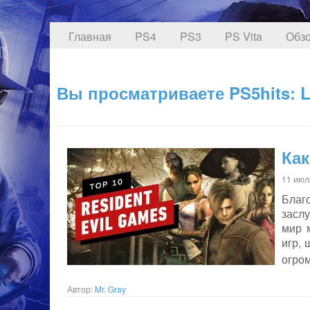
Главная
PS4
PS3
PS Vita
Обзо
Вы просматриваете PS5hits: Len
Как
11 июл
Благ
заслу
мир 
игр, 
огром
Автор:
Mr. Gray