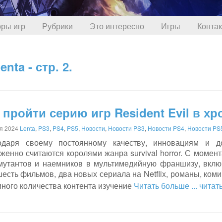
ры игр
Рубрики
Это интересно
Игры
Конта
ta - стр. 2.
 пройти серию игр Resident Evil в х
я 2024
Lenta
,
PS3
,
PS4
,
PS5
,
Новости
,
Новости PS3
,
Новости PS4
,
Новости PS
одаря своему постоянному качеству, инновациям и до
женно считаются королями жанра survival horror. С момен
мутантов и наемников в мультимедийную франшизу, вклю
шесть фильмов, два новых сериала на Netflix, романы, ком
ного количества контента изучение
Читать больше
... чита