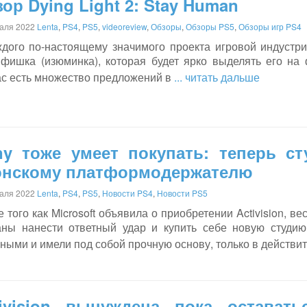
ор Dying Light 2: Stay Human
аля 2022
Lenta
,
PS4
,
PS5
,
videoreview
,
Обзоры
,
Обзоры PS5
,
Обзоры игр PS4
ждого по-настоящему значимого проекта игровой индустри
 фишка (изюминка), которая будет ярко выделять его на
ас есть множество предложений в
... читать дальше
ny тоже умеет покупать: теперь с
онскому платформодержателю
аля 2022
Lenta
,
PS4
,
PS5
,
Новости PS4
,
Новости PS5
 того как Microsoft объявила о приобретении Activision, ве
аны нанести ответный удар и купить себе новую студию
ными и имели под собой прочную основу, только в действи
tivision вынуждена пока остават