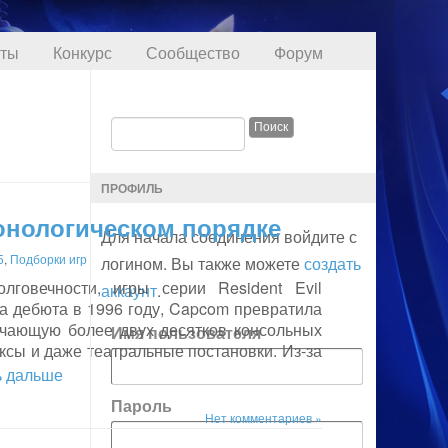
кты
Конкурс
Сообщество
Форум
ПРОФИЛЬ
ронологическом порядке
Для начала соединения войдите с
5
,
Подборки игр
логином. Вы также можете
создать
лговечности, игры серии Resident Evil
аккаунт
.
та дебюта в 1996 году, Capcom превратила
чающую более двух десятков консольных
Имя пользователя
иксы и даже театральные постановки. Из-за
ть дальше
Пароль
Нет комментариев »