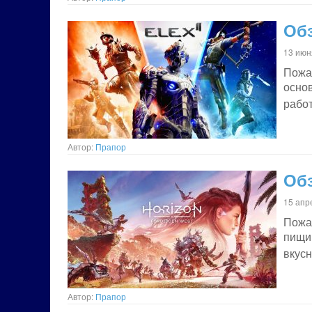
Обз
13 июн
Пожа
осно
работ
Автор:
Прапор
Обз
15 апр
Пожа
пищи
вкус
Автор:
Прапор