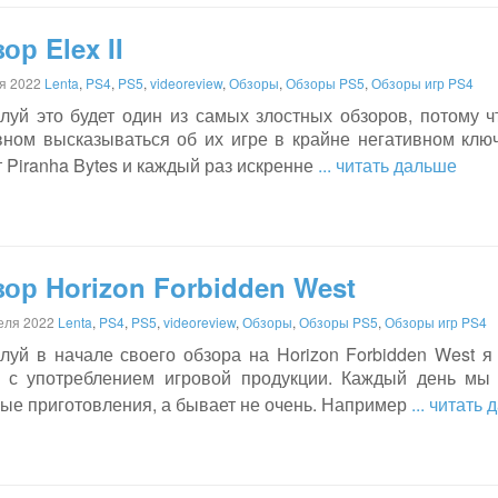
ор Elex II
я 2022
Lenta
,
PS4
,
PS5
,
videoreview
,
Обзоры
,
Обзоры PS5
,
Обзоры игр PS4
луй это будет один из самых злостных обзоров, потому чт
вном высказываться об их игре в крайне негативном ключ
 Piranha Bytes и каждый раз искренне
... читать дальше
ор Horizon Forbidden West
еля 2022
Lenta
,
PS4
,
PS5
,
videoreview
,
Обзоры
,
Обзоры PS5
,
Обзоры игр PS4
луй в начале своего обзора на Horizon Forbidden West 
 с употреблением игровой продукции. Каждый день мы 
ные приготовления, а бывает не очень. Например
... читать