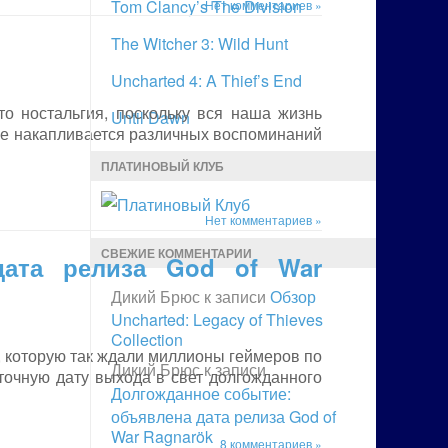
Tom Clancy’s The Division
Нет комментариев »
The Witcher 3: Wild Hunt
Uncharted 4: A Thief’s End
то ностальгия, поскольку вся наша жизнь
Until Dawn
ьше накапливается различных воспоминаний
ПЛАТИНОВЫЙ КЛУБ
Нет комментариев »
СВЕЖИЕ КОММЕНТАРИИ
дата релиза God of War
Дикий Брюс
к записи
Обзор
Uncharted: Legacy of Thieves
Collection
а, которую так ждали миллионы геймеров по
Дикий Брюс
к записи
точную дату выхода в свет долгожданного
Долгожданное событие:
объявлена дата релиза God of
War Ragnarök
8 комментариев »