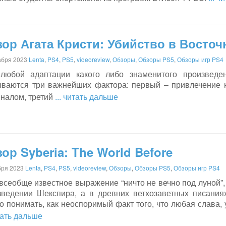
ор Агата Кристи: Убийство в Восточ
абря 2023
Lenta
,
PS4
,
PS5
,
videoreview
,
Обзоры
,
Обзоры PS5
,
Обзоры игр PS4
любой адаптации какого либо знаменитого произвед
ываются три важнейших фактора: первый – привлечение н
иналом, третий
... читать дальше
ор Syberia: The World Before
бря 2023
Lenta
,
PS4
,
PS5
,
videoreview
,
Обзоры
,
Обзоры PS5
,
Обзоры игр PS4
всеобще известное выражение “ничто не вечно под луной”,
зведении Шекспира, а в древних ветхозаветных писаниях
 понимать, как неоспоримый факт того, что любая слава, 
итать дальше