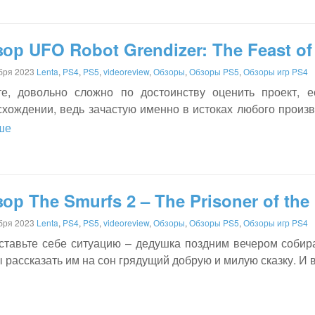
ор UFO Robot Grendizer: The Feast of
бря 2023
Lenta
,
PS4
,
PS5
,
videoreview
,
Обзоры
,
Обзоры PS5
,
Обзоры игр PS4
те, довольно сложно по достоинству оценить проект, 
схождении, ведь зачастую именно в истоках любого произ
ше
ор The Smurfs 2 – The Prisoner of the
бря 2023
Lenta
,
PS4
,
PS5
,
videoreview
,
Обзоры
,
Обзоры PS5
,
Обзоры игр PS4
ставьте себе ситуацию – дедушка поздним вечером собира
 рассказать им на сон грядущий добрую и милую сказку. И 