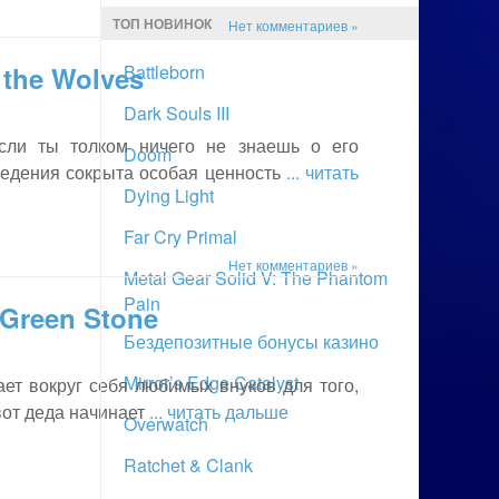
ТОП НОВИНОК
Нет комментариев »
 the Wolves
Battleborn
Dark Souls III
если ты толком ничего не знаешь о его
Doom
ведения сокрыта особая ценность
... читать
Dying Light
Far Cry Primal
Нет комментариев »
Metal Gear Solid V: The Phantom
Pain
 Green Stone
Бездепозитные бонусы казино
Mirror’s Edge Catalyst
ет вокруг себя любимых внуков для того,
вот деда начинает
... читать дальше
Overwatch
Ratchet & Clank