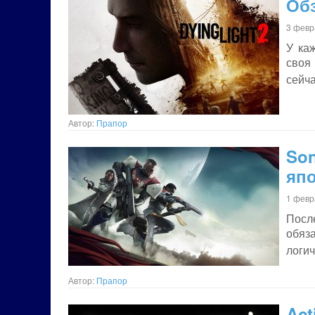
Обз
3 февр
У ка
своя
сейч
Автор:
Прапор
So
яп
1 февр
После
обяз
логич
Автор:
Прапор
Ac