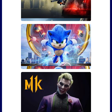
Гайд: Как использовать бустер
30 уровня для The Division 2
Фанаты The Division 2 наверняка уже в курсе, что 3
марта игра �
Сколько сцен после титров у
Соника?
Сейчас практически каждый фильм – это повод
задерж�