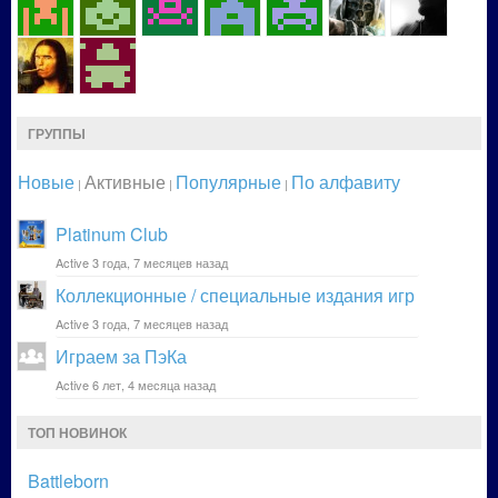
ГРУППЫ
Новые
Активные
Популярные
По алфавиту
|
|
|
Platinum Club
Active 3 года, 7 месяцев назад
Коллекционные / специальные издания игр
Active 3 года, 7 месяцев назад
Играем за ПэКа
Active 6 лет, 4 месяца назад
ТОП НОВИНОК
Battleborn