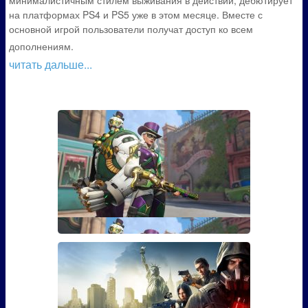
минималистичным стилем выживания в действии, дебютирует
на платформах PS4 и PS5 уже в этом месяце. Вместе с
основной игрой пользователи получат доступ ко всем
дополнениям.
читать дальше...
Гайд: Как открыть скин Марди
Гра для Эш из Overwatch
Если вы играли в Overwatch, то наверняка видели
там персона