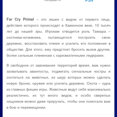
PS4
Платформа PS
Far Cry Primal
– это экшен с видом от первого лица,
действия которого происходят в Каменном веке, 10 тысяч
лет до нашей эры. Игрокам отводится роль Таккара –
охотника-кочевника, пытающегося построить свою
деревню, восстановить племя и усилить его положение в
обществе. Для этого, ему предстоит бросить вызов другим,
более сильным племенам с харизматичными лидерами.
В свободное от завоевания территорий время, вам нужно
захватывать аванпосты, поджигать сигнальные костры и
охотиться на животных, из шкур которых можно сделать
новую броню, оружие или усилить деревню. Охота – одна
из главных фишек игры. Животные ведут себя максимально
реалистично, их тут много видов, и особо свирепых
хищников можно даже приручать, чтобы они помогали вам
в бою и перемещении.