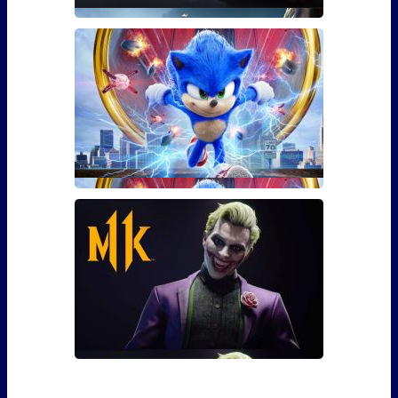
Гайд: Как использовать бустер
30 уровня для The Division 2
Фанаты The Division 2 наверняка уже в курсе, что 3
марта игра �
Сколько сцен после титров у
Соника?
Сейчас практически каждый фильм – это повод
задерж�
Гайд: Как выполнить все