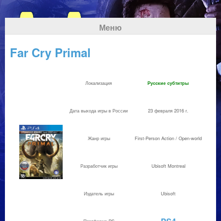
Меню
Far Cry Primal
Локализация
Русские субтитры
Дата выхода игры в России
23 февраля 2016 г.
Жанр игры
First-Person Action / Open-world
Разработчик игры
Ubisoft Montreal
Издатель игры
Ubisoft