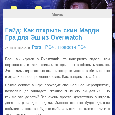
Меню
Гайд: Как открыть скин Марди
Гра для Эш из Overwatch
Pers
PS4
Новости PS4
26 февраля 2020
в
,
,
Если вы играли в
Overwatch
, то наверняка видели там
персонажей в таких скинах, которых нет в общем магазине.
Это – лимитированные скины, которые можно выбить только
в ограниченное временное окно.
Как, например, сейчас.
Прямо сейчас в игре проходит специальное мероприятие,
позволяющее завладеть эксклюзивным скином для Эш. Но
как же это делать? Все очень просто: достаточно выиграть
девять игр за две недели. Именно столько будет длиться
событие, и пока вы будете выбивать скин, то также получите
аватарку и граффити.