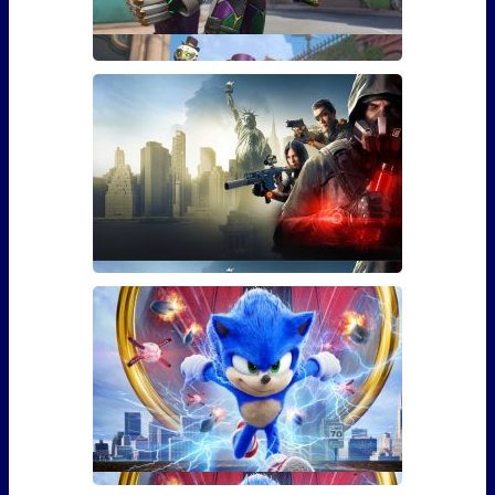
Гайд: Как открыть скин Марди
Гра для Эш из Overwatch
Если вы играли в Overwatch, то наверняка видели
там персона
Гайд: Как использовать бустер
30 уровня для The Division 2
Фанаты The Division 2 наверняка уже в курсе, что 3
марта игра �