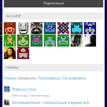
НА САЙТЕ
ГРУППЫ
Новые
Активные
Популярные
По алфавиту
|
|
|
Platinum Club
Active 3 года, 7 месяцев назад
Коллекционные / специальные издания игр