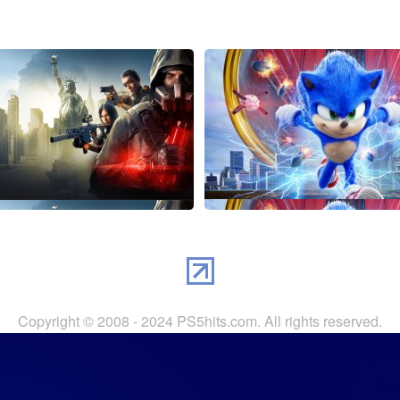
 Как использовать бустер
Сколько сцен после ти
вня для The Division 2
Соника?
 Division 2 наверняка уже в курсе, что 3
Сейчас практически каждый фильм – 
а �
задерж�
Copyright © 2008 - 2024 PS5hits.com. All rights reserved.