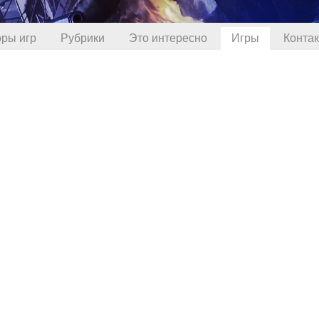
ры игр
Рубрики
Это интересно
Игры
Конта