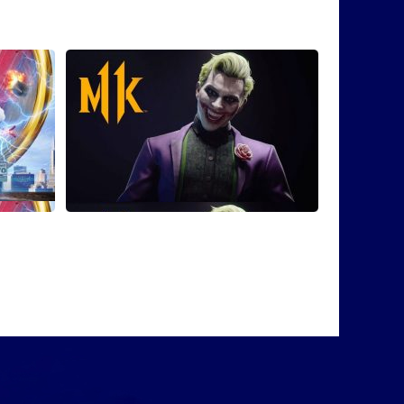
тров у
Гайд: Как выполнить все
фаталити за Джокера из Mortal
это повод
Kombat 11
Джокер для Mortal Kombat 11 вышел неделю назад,
а кто-то до сих