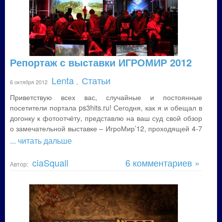
Репортаж с выставки ИГРОМИР 2012
Lenta
Статьи
6 октября 2012
,
Приветствую всех вас, случайные и постоянные
посетители портала ps3hits.ru! Сегодня, как я и обещал в
догонку к фотоотчёту, представлю на ваш суд свой обзор
о замечательной выставке – ИгроМир’12, проходящей 4-7
... читать дальше
ciaSquall
6 комментариев »
Автор: