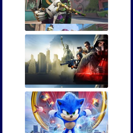
Гайд: Как открыть скин Марди
Гра для Эш из Overwatch
Если вы играли в Overwatch, то наверняка видели
там персона
Гайд: Как использовать бустер
30 уровня для The Division 2
Фанаты The Division 2 наверняка уже в курсе, что 3
марта игра �