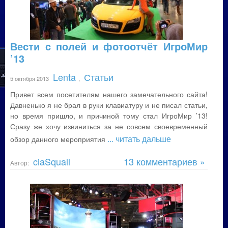
Вести с полей и фотоотчёт ИгроМир
’13
Lenta
Статьи
5 октября 2013
,
Привет всем посетителям нашего замечательного сайта!
Давненько я не брал в руки клавиатуру и не писал статьи,
но время пришло, и причиной тому стал ИгроМир ’13!
Сразу же хочу извиниться за не совсем своевременный
... читать дальше
обзор данного мероприятия
ciaSquall
13 комментариев »
Автор: