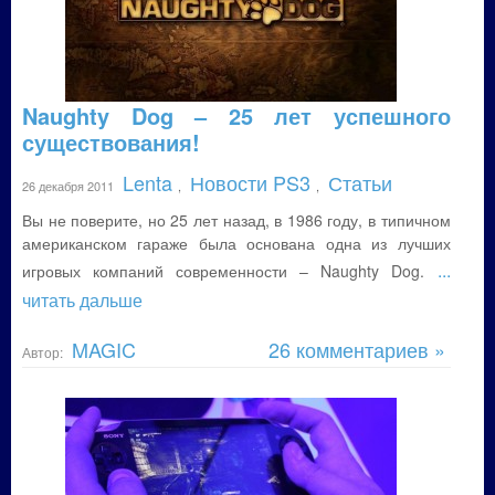
Naughty Dog – 25 лет успешного
существования!
Lenta
Новости PS3
Статьи
26 декабря 2011
,
,
Вы не поверите, но 25 лет назад, в 1986 году, в типичном
американском гараже была основана одна из лучших
...
игровых компаний современности – Naughty Dog.
читать дальше
MAGIC
26 комментариев »
Автор: