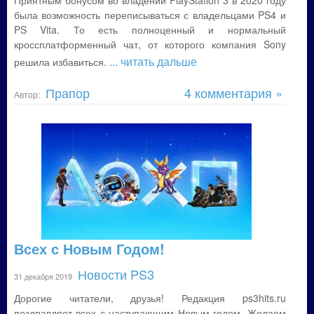
Приятным бонусом во владении PlayStation 3 в 2020 году
была возможность переписываться с владельцами PS4 и
PS Vita. То есть полноценный и нормальный
кроссплатформенный чат, от которого компания Sony
... читать дальше
решила избавиться.
Прапор
4 комментария »
Автор:
Всех с Новым Годом!
Новости PS3
31 декабря 2019
Дорогие читатели, друзья! Редакция ps3hits.ru
поздравляет всех с наступающим Новым годом. Желаем