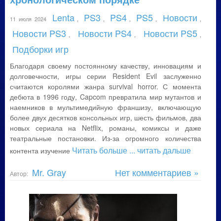
Lenta
PS3
PS4
PS5
Новости
11 июля 2024
,
,
,
,
,
Новости PS3
Новости PS4
Новости PS5
,
,
,
Подборки игр
Благодаря своему постоянному качеству, инновациям и
долговечности, игры серии Resident Evil заслуженно
считаются королями жанра survival horror. С момента
дебюта в 1996 году, Capcom превратила мир мутантов и
наемников в мультимедийную франшизу, включающую
более двух десятков консольных игр, шесть фильмов, два
новых сериала на Netflix, романы, комиксы и даже
театральные постановки. Из-за огромного количества
Читать больше
... читать дальше
контента изучение
Mr. Gray
Нет комментариев »
Автор: