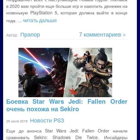
в 2020 вам пройти еще больше игр и накопить денежек на
новенькую PlayStation 5, которая должна выйти в конце
... читать дальше
года.
Прапор
7 комментариев »
Автор:
Боевка Star Wars Jedi: Fallen Order
очень похожа на Sekiro
Новости PS3
29 июля 2019
Еще до анонса Star Wars Jedi: Fallen Order начали
сравнивать Sekiro: Shadows Die Twice. Инсайдеры