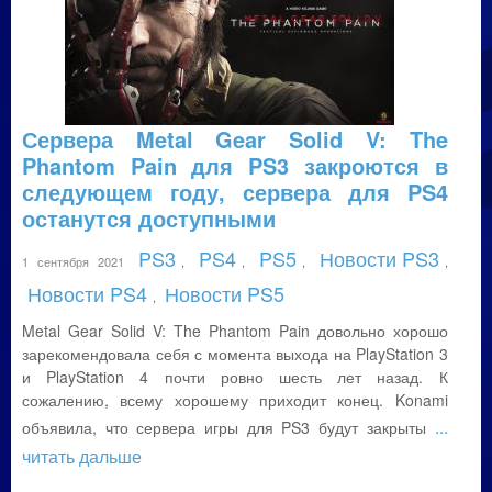
Сервера Metal Gear Solid V: The
Phantom Pain для PS3 закроются в
следующем году, сервера для PS4
останутся доступными
PS3
PS4
PS5
Новости PS3
1 сентября 2021
,
,
,
,
Новости PS4
Новости PS5
,
Metal Gear Solid V: The Phantom Pain довольно хорошо
зарекомендовала себя с момента выхода на PlayStation 3
и PlayStation 4 почти ровно шесть лет назад. К
сожалению, всему хорошему приходит конец. Konami
...
объявила, что сервера игры для PS3 будут закрыты
читать дальше