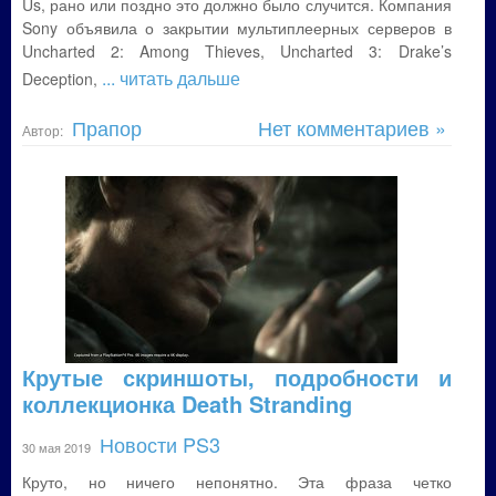
Us, рано или поздно это должно было случится. Компания
Sony объявила о закрытии мультиплеерных серверов в
Uncharted 2: Among Thieves, Uncharted 3: Drake’s
... читать дальше
Deception,
Прапор
Нет комментариев »
Автор:
Крутые скриншоты, подробности и
коллекционка Death Stranding
Новости PS3
30 мая 2019
Круто, но ничего непонятно. Эта фраза четко