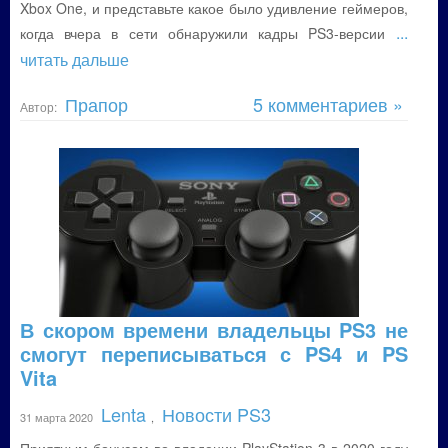
Xbox One, и представьте какое было удивление геймеров,
...
когда вчера в сети обнаружили кадры PS3-версии
читать дальше
Прапор
5 комментариев »
Автор:
В скором времени владельцы PS3 не
смогут переписываться с PS4 и PS
Vita
Lenta
Новости PS3
31 марта 2020
,