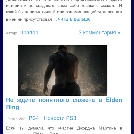
истории и не создавать сама себе косяки в сюжете. И
какой бы харизматичный или запоминающийся персонаж
... читать дальше
в ней ни присутствовал
Прапор
3 комментария »
Автор:
Не ждите понятного сюжета в Elden
Ring
PS4
Новости PS3
19 июня 2019
,
Если вы думали, что участие Джорджа Мартина в