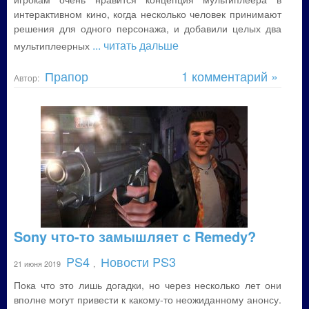
интерактивном кино, когда несколько человек принимают
решения для одного персонажа, и добавили целых два
... читать дальше
мультиплеерных
Прапор
1 комментарий »
Автор:
Sony что-то замышляет с Remedy?
PS4
Новости PS3
21 июня 2019
,
Пока что это лишь догадки, но через несколько лет они
вполне могут привести к какому-то неожиданному анонсу.