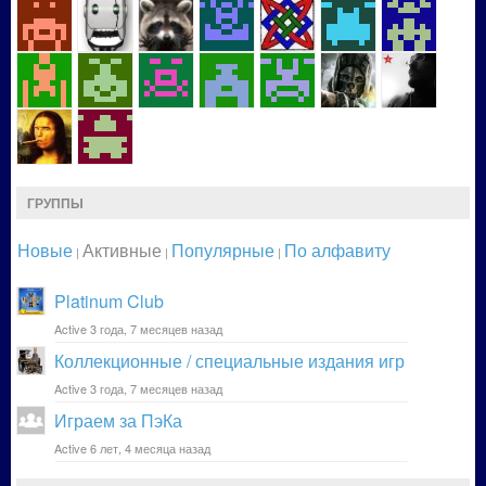
ГРУППЫ
Новые
Активные
Популярные
По алфавиту
|
|
|
Platinum Club
Active 3 года, 7 месяцев назад
Коллекционные / специальные издания игр
Active 3 года, 7 месяцев назад
Играем за ПэКа
Active 6 лет, 4 месяца назад