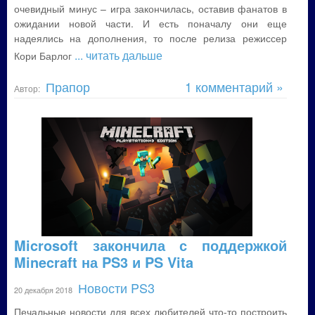
очевидный минус – игра закончилась, оставив фанатов в
ожидании новой части. И есть поначалу они еще
надеялись на дополнения, то после релиза режиссер
... читать дальше
Кори Барлог
Прапор
1 комментарий »
Автор:
Microsoft закончила с поддержкой
Minecraft на PS3 и PS Vita
Новости PS3
20 декабря 2018
Печальные новости для всех любителей что-то построить