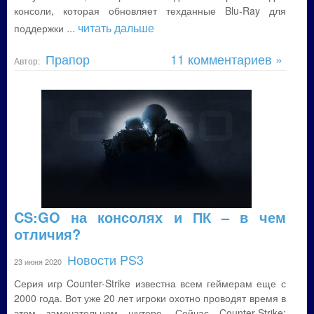
консоли, которая обновляет техданные Blu-Ray для
... читать дальше
поддержки
Прапор
11 комментариев »
Автор:
CS:GO на консолях и ПК – в чем
отличия?
Новости PS3
23 июня 2020
Серия игр Counter-Strike известна всем геймерам еще с
2000 года. Вот уже 20 лет игроки охотно проводят время в
этом замечательном шутере. Сейчас Counter-Strike: