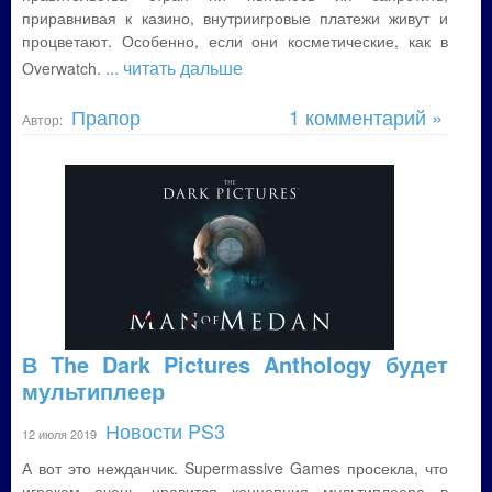
приравнивая к казино, внутриигровые платежи живут и
процветают. Особенно, если они косметические, как в
... читать дальше
Overwatch.
Прапор
1 комментарий »
Автор:
В The Dark Pictures Anthology будет
мультиплеер
Новости PS3
12 июля 2019
А вот это нежданчик. Supermassive Games просекла, что
игрокам очень нравится концепция мультиплеера в