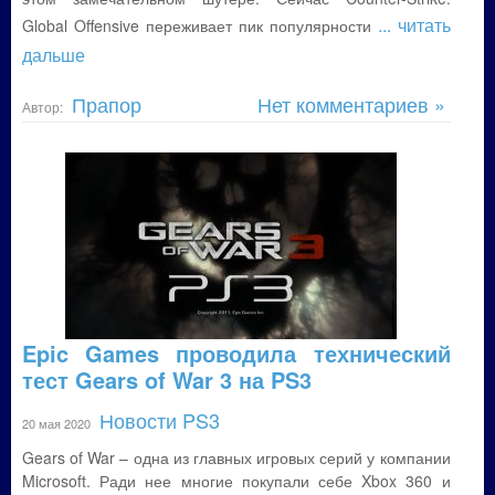
... читать
Global Offensive переживает пик популярности
дальше
Прапор
Нет комментариев »
Автор:
Epic Games проводила технический
тест Gears of War 3 на PS3
Новости PS3
20 мая 2020
Gears of War – одна из главных игровых серий у компании
Microsoft. Ради нее многие покупали себе Xbox 360 и