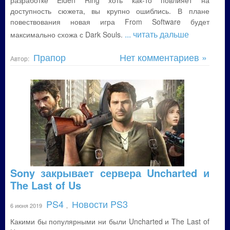
разработке Elden Ring хоть как-то повлияет на
доступность сюжета, вы крупно ошиблись. В плане
повествования новая игра From Software будет
... читать дальше
максимально схожа с Dark Souls.
Прапор
Нет комментариев »
Автор:
Sony закрывает сервера Uncharted и
The Last of Us
PS4
Новости PS3
6 июня 2019
,
Какими бы популярными ни были Uncharted и The Last of