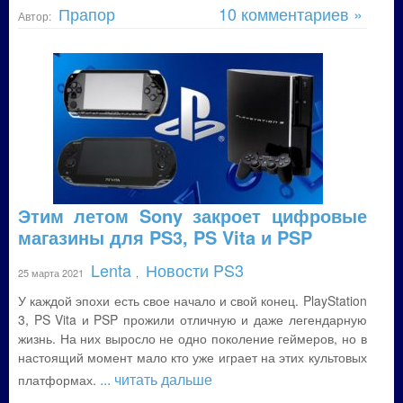
Прапор
10 комментариев »
Автор:
Этим летом Sony закроет цифровые
магазины для PS3, PS Vita и PSP
Lenta
Новости PS3
25 марта 2021
,
У каждой эпохи есть свое начало и свой конец. PlayStation
3, PS Vita и PSP прожили отличную и даже легендарную
жизнь. На них выросло не одно поколение геймеров, но в
настоящий момент мало кто уже играет на этих культовых
... читать дальше
платформах.