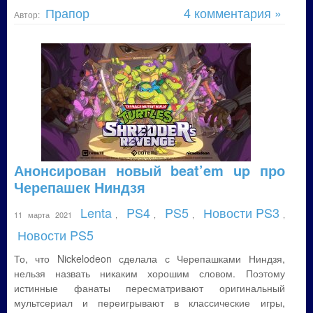
Прапор
4 комментария »
Автор:
Анонсирован новый beat’em up про
Черепашек Ниндзя
Lenta
PS4
PS5
Новости PS3
11 марта 2021
,
,
,
,
Новости PS5
То, что Nickelodeon сделала с Черепашками Ниндзя,
нельзя назвать никаким хорошим словом. Поэтому
истинные фанаты пересматривают оригинальный
мультсериал и переигрывают в классические игры,