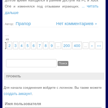
долгое время находился в раннем доступе на РС и Xbox
... читать
One и изменялся под отзывами играющих.
дальше
Прапор
Нет комментариев »
Автор:
р. 1 из
2
3
4
5
6
7
8
9
200
400
»
»»
1
...
...
ПРОФИЛЬ
Для начала соединения войдите с логином. Вы также можете
создать аккаунт
.
Имя пользователя