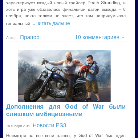
характеризует каждый новый трейлер Death Stranding, и
хоть игра уже обзавелась финальной датой выхода – 8
ноября, никто толком не знает, что там напридумывал
... читать дальше
гениальный
Прапор
10 комментариев »
Автор:
Дополнения для God of War были
слишком амбициозными
Новости PS3
10 января 2019
Несмотря на все свои плюсы, у God of War был один