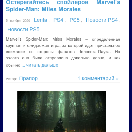
Остерегайтесь спойлеров Marvel’s
Spider-Man: Miles Morales
Lenta
PS4
PS5
Новости PS4
5 ноября 2020
,
,
,
,
Новости PS5
Marvel’s Spider-Man: Miles Morales – определенная
крупная и ожидаемая игра, за которой идет пристальное
внимание со стороны фанатов Человека-Паука. На
золото она была отправлена довольно давно, и как
... читать дальше
обычно
Прапор
1 комментарий »
Автор: