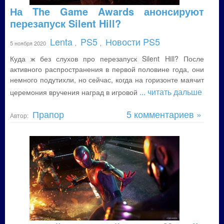
На The Game Awards анонсируют
перезапуск Silent Hill?
Lenta
PS5
Новости PS5
5 ноября 2020
,
,
Куда ж без слухов про перезапуск Silent Hill? После
активного распространения в первой половине года, они
немного подутихли, но сейчас, когда на горизонте маячит
... читать дальше
церемония вручения наград в игровой
Прапор
5 комментариев »
Автор: