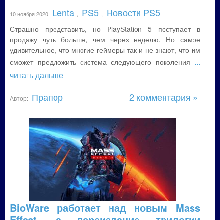
Lenta
PS5
Новости PS5
10 ноября 2020
,
,
Страшно представить, но PlayStation 5 поступает в
продажу чуть больше, чем через неделю. Но самое
удивительное, что многие геймеры так и не знают, что им
...
сможет предложить система следующего поколения
читать дальше
Прапор
2 комментария »
Автор:
BioWare работает над новым Mass
Effect, а переиздание трилогии