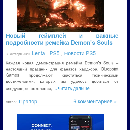
Новый геймплей и важные
подробности ремейка Demon’s Souls
Lenta
PS5
Новости PS5
30 октября 2020
,
,
Каждая новая демонстрация ремейка Demon’s Souls –
настоящий праздник для фанатов хардкора. Bluepoint
Games продолжают хвастаться техническими
достижениями, которых им удалось добиться от
... читать дальше
следующего поколения,
Прапор
6 комментариев »
Автор: