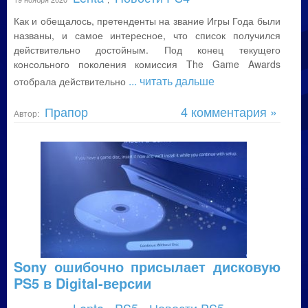
Как и обещалось, претенденты на звание Игры Года были
названы, и самое интересное, что список получился
действительно достойным. Под конец текущего
консольного поколения комиссия The Game Awards
... читать дальше
отобрала действительно
Прапор
4 комментария »
Автор:
Sony ошибочно присылает дисковую
PS5 в Digital-версии