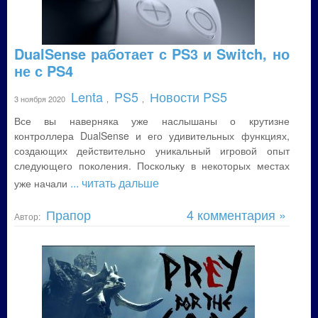
DualSense работает с PS3 и Switch, но
не с PS4
Lenta
PS5
Новости PS5
3 ноября 2020
,
,
Все вы наверняка уже наслышаны о крутизне
контроллера DualSense и его удивительных функциях,
создающих действительно уникальный игровой опыт
следующего поколения. Поскольку в некоторых местах
... читать дальше
уже начали
Прапор
4 комментария »
Автор: