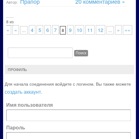
Прапор
20 комментариев »
Автор:
тр. 8 из
««
«
4
5
6
7
9
10
11
12
»
»»
...
8
...
ПРОФИЛЬ
Для начала соединения войдите с логином. Вы также можете
создать аккаунт
.
Имя пользователя
Пароль