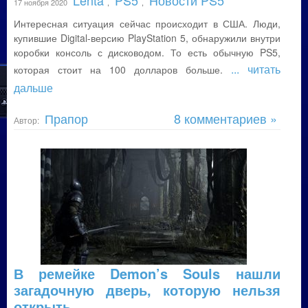
Lenta
PS5
Новости PS5
17 ноября 2020
,
,
Интересная ситуация сейчас происходит в США. Люди,
купившие Digital-версию PlayStation 5, обнаружили внутри
коробки консоль с дисководом. То есть обычную PS5,
... читать
которая стоит на 100 долларов больше.
дальше
Прапор
8 комментариев »
Автор:
В ремейке Demon’s Souls нашли
загадочную дверь, которую нельзя
открыть