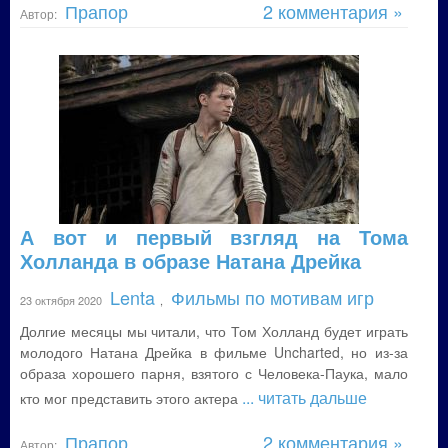
Прапор
2 комментария »
Автор:
А вот и первый взгляд на Тома
Холланда в образе Натана Дрейка
Lenta
Фильмы по мотивам игр
23 октября 2020
,
Долгие месяцы мы читали, что Том Холланд будет играть
молодого Натана Дрейка в фильме Uncharted, но из-за
образа хорошего парня, взятого с Человека-Паука, мало
... читать дальше
кто мог представить этого актера
Прапор
2 комментария »
Автор: