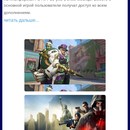
основной игрой пользователи получат доступ ко всем
дополнениям.
читать дальше...
Гайд: Как открыть скин Марди
Гра для Эш из Overwatch
Если вы играли в Overwatch, то наверняка видели
там персона