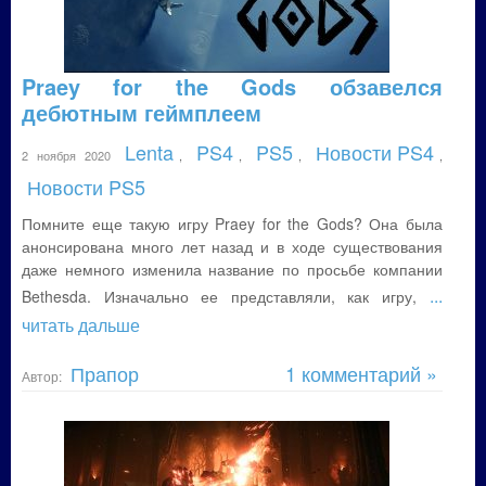
Praey for the Gods обзавелся
дебютным геймплеем
Lenta
PS4
PS5
Новости PS4
2 ноября 2020
,
,
,
,
Новости PS5
Помните еще такую игру Praey for the Gods? Она была
анонсирована много лет назад и в ходе существования
даже немного изменила название по просьбе компании
...
Bethesda. Изначально ее представляли, как игру,
читать дальше
Прапор
1 комментарий »
Автор: