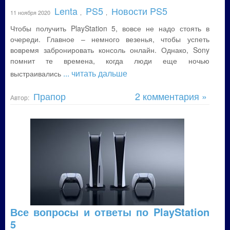
Lenta
PS5
Новости PS5
11 ноября 2020
,
,
Чтобы получить PlayStation 5, вовсе не надо стоять в
очереди. Главное – немного везенья, чтобы успеть
вовремя забронировать консоль онлайн. Однако, Sony
помнит те времена, когда люди еще ночью
... читать дальше
выстраивались
Прапор
2 комментария »
Автор:
Все вопросы и ответы по PlayStation
5