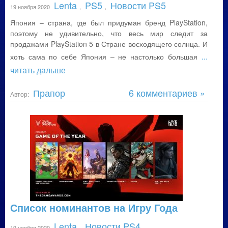
Lenta
PS5
Новости PS5
19 ноября 2020
,
,
Япония – страна, где был придуман бренд PlayStation,
поэтому не удивительно, что весь мир следит за
продажами PlayStation 5 в Стране восходящего солнца. И
...
хоть сама по себе Япония – не настолько большая
читать дальше
Прапор
6 комментариев »
Автор:
Список номинантов на Игру Года
Lenta
Новости PS4
19 ноября 2020
,