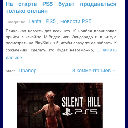
На старте PS5 будет продаваться
только онлайн
Lenta
PS5
Новости PS5
6 ноября 2020
,
,
Печальная новость для всех, кто 19 ноября планировал
прийти в какой-то М.Видео или Эльдорадо и в живую
посмотреть на PlayStation 5, чтобы сразу же ее забрать. К
... читать
сожалению, сделать это будет невозможно,
дальше
Прапор
8 комментариев »
Автор: