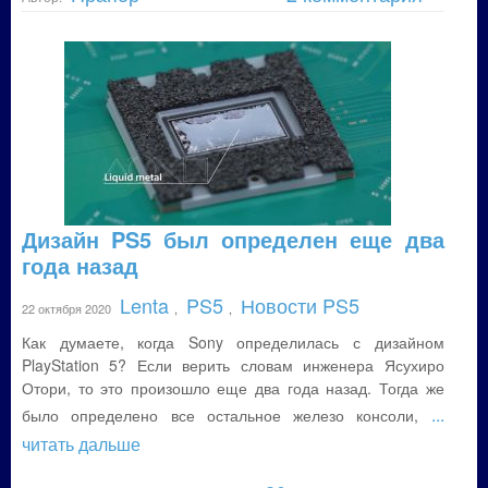
Дизайн PS5 был определен еще два
года назад
Lenta
PS5
Новости PS5
22 октября 2020
,
,
Как думаете, когда Sony определилась с дизайном
PlayStation 5? Если верить словам инженера Ясухиро
Отори, то это произошло еще два года назад. Тогда же
...
было определено все остальное железо консоли,
читать дальше