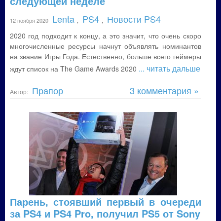
следующей неделе
Lenta
PS4
Новости PS4
12 ноября 2020
,
,
2020 год подходит к концу, а это значит, что очень скоро
многочисленные ресурсы начнут объявлять номинантов
на звание Игры Года. Естественно, больше всего геймеры
... читать дальше
ждут список на The Game Awards 2020
Прапор
3 комментария »
Автор:
Парень, стоявший первый в очереди
за PS4 и PS4 Pro, получил PS5 от Sony