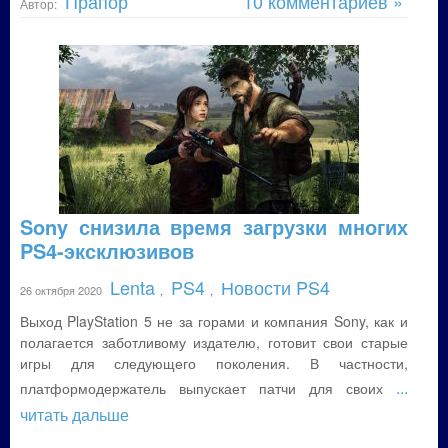
Прапор
10 комментариев »
Автор:
Sony снизила время загрузки многих
PS4-эксклюзивов
Lenta
PS4
Новости PS4
26 октября 2020
,
,
Выход PlayStation 5 не за горами и компания Sony, как и
полагается заботливому издателю, готовит свои старые
игры для следующего поколения. В частности,
...
платформодержатель выпускает патчи для своих
читать дальше