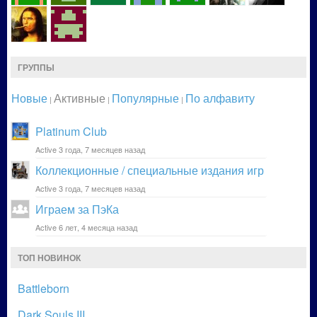
ГРУППЫ
Новые
Активные
Популярные
По алфавиту
|
|
|
Platinum Club
Active 3 года, 7 месяцев назад
Коллекционные / специальные издания игр
Active 3 года, 7 месяцев назад
Играем за ПэКа
Active 6 лет, 4 месяца назад
ТОП НОВИНОК
Battleborn
Dark Souls III