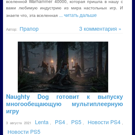
вселенной Warhammer 40000, которая пришла в нашу с
вами любимую индустрию из мира настольных игр. И
... читать дальше
знаете что, эта вселенная
Прапор
3 комментария »
Автор:
Naughty Dog готовит к выпуску
многообещающую мультиплеерную
игру
Lenta
PS4
PS5
Новости PS4
3 августа 2021
,
,
,
,
Новости PS5