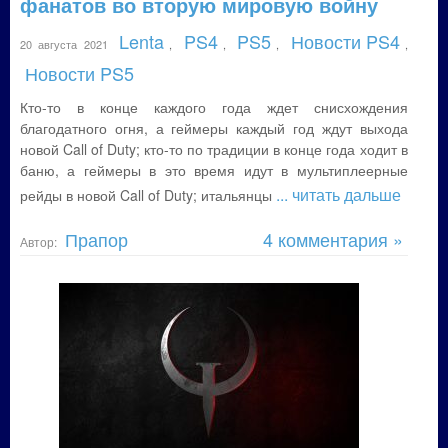
фанатов во вторую мировую войну
Lenta
PS4
PS5
Новости PS4
20 августа 2021
,
,
,
,
Новости PS5
Кто-то в конце каждого года ждет снисхождения
благодатного огня, а геймеры каждый год ждут выхода
новой Call of Duty; кто-то по традиции в конце года ходит в
баню, а геймеры в это время идут в мультиплеерные
... читать дальше
рейды в новой Call of Duty; итальянцы
Прапор
4 комментария »
Автор: