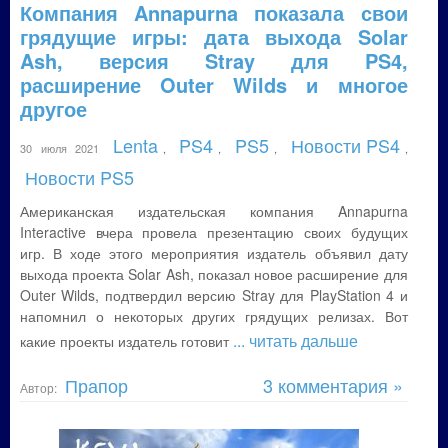
Компания Annapurna показала свои
грядущие игры: дата выхода Solar
Ash, версия Stray для PS4,
расширение Outer Wilds и многое
другое
Lenta
PS4
PS5
Новости PS4
30 июля 2021
,
,
,
,
Новости PS5
Американская издательская компания Annapurna
Interactive вчера провела презентацию своих будущих
игр. В ходе этого мероприятия издатель объявил дату
выхода проекта Solar Ash, показал новое расширение для
Outer Wilds, подтвердил версию Stray для PlayStation 4 и
напомнил о некоторых других грядущих релизах. Вот
... читать дальше
какие проекты издатель готовит
Прапор
3 комментария »
Автор: