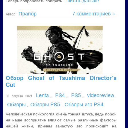
... читать дальше
Теперь попробовать поиграть
Прапор
7 комментариев »
Автор:
Обзор Ghost of Tsushima Director’s
Cut
Lenta
PS4
PS5
videoreview
30 августа 2021
,
,
,
,
Обзоры
Обзоры PS5
Обзоры игр PS4
,
,
Человеческая психология очень тонкая штука, ведь порой
на наше восприятие влияют самые различные факторы
нашей жизни, причем зачастую это происходит на