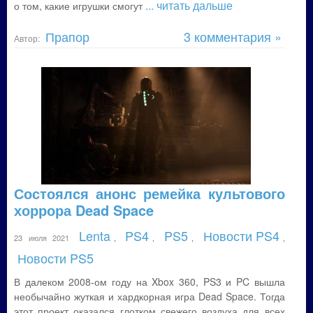
... читать дальше
о том, какие игрушки смогут
Прапор
3 комментария »
Автор:
Состоялся анонс ремейка культового
хоррора Dead Space
Lenta
PS4
PS5
Новости PS4
23 июля 2021
,
,
,
,
Новости PS5
В далеком 2008-ом году на Xbox 360, PS3 и PC вышла
необычайно жуткая и хардкорная игра Dead Space. Тогда
этот проект оказался глотком свежего воздуха для всех