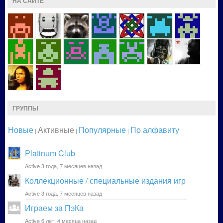
НА САЙТЕ
ГРУППЫ
Новые
Активные
Популярные
По алфавиту
|
|
|
Platinum Club
Active 3 года, 7 месяцев назад
Коллекционные / специальные издания игр
Active 3 года, 7 месяцев назад
Играем за ПэКа
Active 6 лет, 4 месяца назад