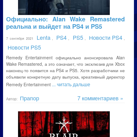
Официально: Alan Wake Remastered
реальна и выйдет на PS4 и PS5
Lenta
PS4
PS5
Новости PS4
7 сентября 2021
,
,
,
,
Новости PS5
Remedy Entertainment официально анонсировала Alan
Wake Remastered, а это означает, что эксклюзив для Xbox
наконец-то появится на PS4 и PS5. Хотя разработчики не
объявили конкретную дату выпуска, креативный директор
... читать дальше
Remedy Entertainment
Прапор
7 комментариев »
Автор: