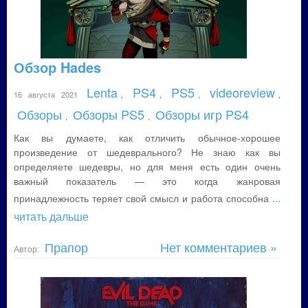
Обзор Hades
Lenta
PS4
PS5
videoreview
16 августа 2021
,
,
,
,
Обзоры
Обзоры PS5
Обзоры игр PS4
,
,
Как вы думаете, как отличить обычное-хорошее
произведение от шедеврального? Не знаю как вы
определяете шедевры, но для меня есть один очень
важный показатель — это когда жанровая
...
принадлежность теряет свой смысл и работа способна
читать дальше
Прапор
Нет комментариев »
Автор: