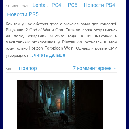
Lenta
PS4
PS5
Новости PS4
31 июля 2021
,
,
,
,
Новости PS5
Как там у нас обстоят дела с эксклюзивами для консолей
Playstation? God of War и Gran Turismo 7 уже отправились
на полку ожиданий 2022-го года, а из знаковых и
масштабных эксклюзивов у Playstation осталась в этом
году только Horizon Forbidden West. Однако игровые СМИ
... читать дальше
утверждают
Прапор
7 комментариев »
Автор: