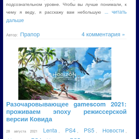
подсознательном уровне. Чтобы вы лучше понимали, к
... читать
чему я веду, я расскажу вам небольшую
дальше
Прапор
4 комментария »
Автор:
Разочаровывающее gamescom 2021:
проживаем эпоху режиссерской
версии Ковида
Lenta
PS4
PS5
Новости
28 августа 2021
,
,
,
,