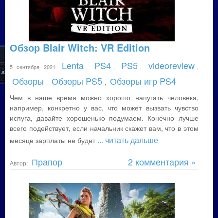
Обзор Blair Witch: VR Edition
Lenta
PS4
PS5
videoreview
5 сентября 2021
,
,
,
,
Обзоры
Обзоры PS5
Обзоры игр PS4
,
,
Чем в наше время можно хорошо напугать человека,
например, конкретно у вас, что может вызвать чувство
испуга, давайте хорошенько подумаем. Конечно лучше
всего подействует, если начальник скажет вам, что в этом
... читать дальше
месяце зарплаты не будет
Прапор
2 комментария »
Автор: