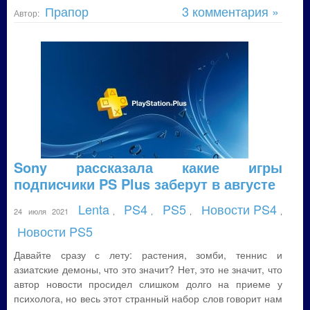
Прапор
3 комментария »
Автор:
Sony рассказала какие игры
подписчики PS Plus заберут в августе
Lenta
PS4
PS5
Новости PS4
24 июля 2021
,
,
,
,
Новости PS5
Давайте сразу с лету: растения, зомби, теннис и
азиатские демоны, что это значит? Нет, это не значит, что
автор новости просидел слишком долго на приеме у
психолога, но весь этот странный набор слов говорит нам