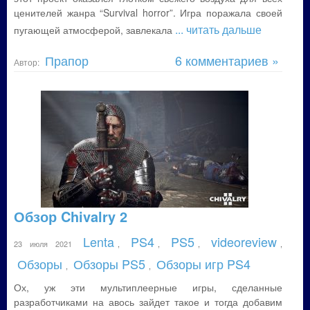
ценителей жанра “Survival horror”. Игра поражала своей
... читать дальше
пугающей атмосферой, завлекала
Прапор
6 комментариев »
Автор:
Обзор Chivalry 2
Lenta
PS4
PS5
videoreview
23 июля 2021
,
,
,
,
Обзоры
Обзоры PS5
Обзоры игр PS4
,
,
Ох, уж эти мультиплеерные игры, сделанные
разработчиками на авось зайдет такое и тогда добавим