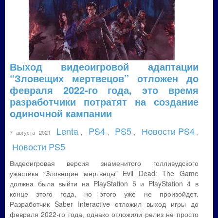
Выход видеоигровой адаптации
“Зловещих мертвецов” отложен до
февраля 2022-го года, это время
разработчики потратят на создание
одиночной кампании
Lenta
PS4
PS5
Новости PS4
7 августа 2021
,
,
,
,
Новости PS5
Видеоигровая версия знаменитого голливудского
ужастика “Зловещие мертвецы” Evil Dead: The Game
должна была выйти на PlayStation 5 и PlayStation 4 в
конце этого года, но этого уже не произойдет.
Разработчик Saber Interactive отложил выход игры до
февраля 2022-го года, однако отложили релиз не просто