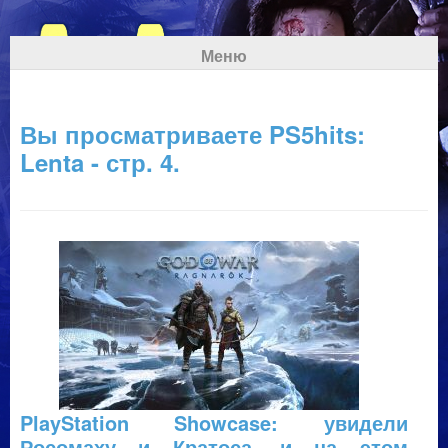
Меню
Вы просматриваете PS5hits:
Lenta - стр. 4.
PlayStation Showcase: увидели
Росомаху и Кратоса, и на этом