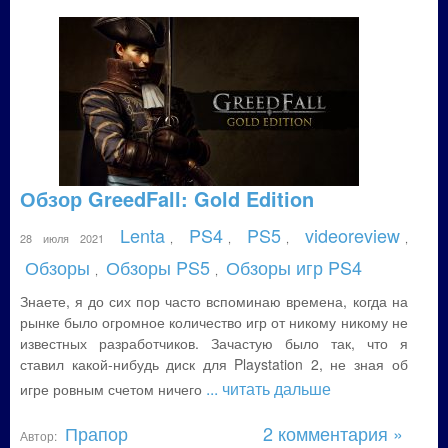
Обзор GreedFall: Gold Edition
Lenta
PS4
PS5
videoreview
28 июля 2021
,
,
,
,
Обзоры
Обзоры PS5
Обзоры игр PS4
,
,
Знаете, я до сих пор часто вспоминаю времена, когда на
рынке было огромное количество игр от никому никому не
известных разработчиков. Зачастую было так, что я
ставил какой-нибудь диск для Playstation 2, не зная об
... читать дальше
игре ровным счетом ничего
Прапор
2 комментария »
Автор: