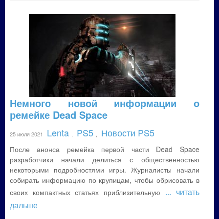
Немного новой информации о
ремейке Dead Space
Lenta
PS5
Новости PS5
25 июля 2021
,
,
После анонса ремейка первой части Dead Space
разработчики начали делиться с общественностью
некоторыми подробностями игры. Журналисты начали
собирать информацию по крупицам, чтобы обрисовать в
... читать
своих компактных статьях приблизительную
дальше