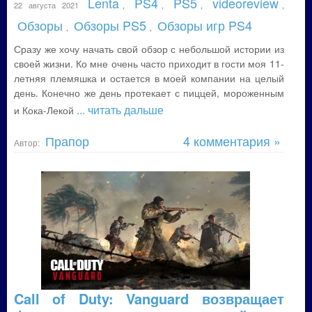
Lenta
PS4
PS5
videoreview
22 августа 2021
,
,
,
,
Обзоры
Обзоры PS5
Обзоры игр PS4
,
,
Сразу же хочу начать свой обзор с небольшой истории из
своей жизни. Ко мне очень часто приходит в гости моя 11-
летняя племяшка и остается в моей компании на целый
день. Конечно же день протекает с пиццей, мороженным
... читать дальше
и Кока-Лекой
Прапор
4 комментария »
Автор:
Call of Duty: Vanguard возвращает