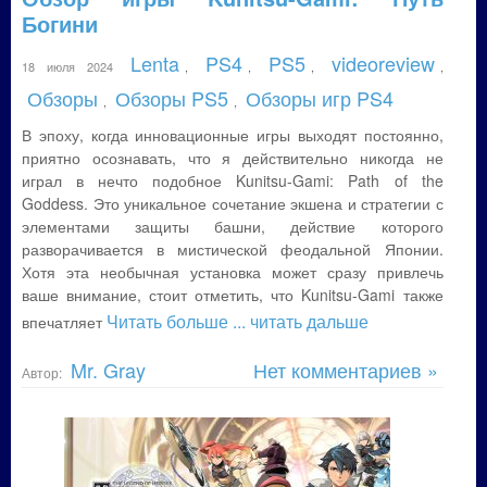
Богини
Lenta
PS4
PS5
videoreview
18 июля 2024
,
,
,
,
Обзоры
Обзоры PS5
Обзоры игр PS4
,
,
В эпоху, когда инновационные игры выходят постоянно,
приятно осознавать, что я действительно никогда не
играл в нечто подобное Kunitsu-Gami: Path of the
Goddess. Это уникальное сочетание экшена и стратегии с
элементами защиты башни, действие которого
разворачивается в мистической феодальной Японии.
Хотя эта необычная установка может сразу привлечь
ваше внимание, стоит отметить, что Kunitsu-Gami также
Читать больше
... читать дальше
впечатляет
Mr. Gray
Нет комментариев »
Автор: