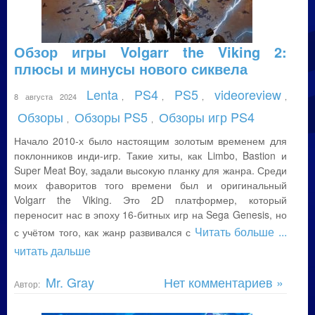
Обзор игры Volgarr the Viking 2:
плюсы и минусы нового сиквела
Lenta
PS4
PS5
videoreview
8 августа 2024
,
,
,
,
Обзоры
Обзоры PS5
Обзоры игр PS4
,
,
Начало 2010-х было настоящим золотым временем для
поклонников инди-игр. Такие хиты, как Limbo, Bastion и
Super Meat Boy, задали высокую планку для жанра. Среди
моих фаворитов того времени был и оригинальный
Volgarr the Viking. Это 2D платформер, который
переносит нас в эпоху 16-битных игр на Sega Genesis, но
Читать больше
...
с учётом того, как жанр развивался с
читать дальше
Mr. Gray
Нет комментариев »
Автор: