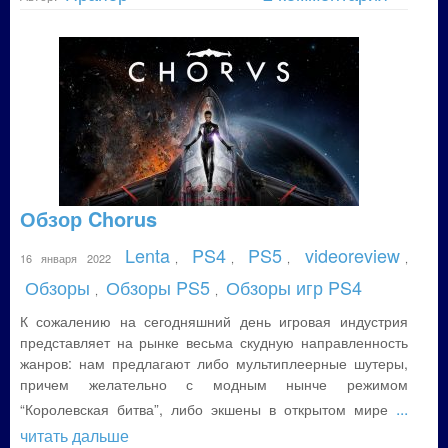
Обзор Chorus
Lenta
PS4
PS5
videoreview
16 января 2022
,
,
,
,
Обзоры
Обзоры PS5
Обзоры игр PS4
,
,
К сожалению на сегодняшний день игровая индустрия
представляет на рынке весьма скудную направленность
жанров: нам предлагают либо мультиплеерные шутеры,
причем желательно с модным нынче режимом
...
“Королевская битва”, либо экшены в открытом мире
читать дальше