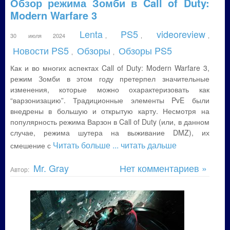
Обзор режима Зомби в Call of Duty:
Modern Warfare 3
Lenta
PS5
videoreview
30 июля 2024
,
,
,
Новости PS5
Обзоры
Обзоры PS5
,
,
Как и во многих аспектах Call of Duty: Modern Warfare 3,
режим Зомби в этом году претерпел значительные
изменения, которые можно охарактеризовать как
“варзонизацию”. Традиционные элементы PvE были
внедрены в большую и открытую карту. Несмотря на
популярность режима Варзон в Call of Duty (или, в данном
случае, режима шутера на выживание DMZ), их
Читать больше
... читать дальше
смешение с
Mr. Gray
Нет комментариев »
Автор: