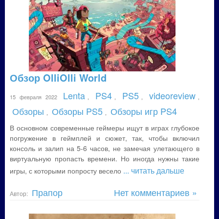
Обзор OlliOlli World
Lenta
PS4
PS5
videoreview
15 февраля 2022
,
,
,
,
Обзоры
Обзоры PS5
Обзоры игр PS4
,
,
В основном современные геймеры ищут в играх глубокое
погружение в геймплей и сюжет, так, чтобы включил
консоль и залип на 5-6 часов, не замечая улетающего в
виртуальную пропасть времени. Но иногда нужны такие
... читать дальше
игры, с которыми попросту весело
Прапор
Нет комментариев »
Автор: