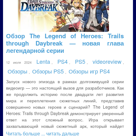
Обзор The Legend of Heroes: Trails
through Daybreak — новая глава
легендарной серии
Lenta
PS4
PS5
videoreview
12 июля 2024
,
,
,
,
Обзоры
Обзоры PS5
Обзоры игр PS4
,
,
Запуск нового эпизода в рамках долгоживущей серии
видеоигр — это настоящий вызов для разработчиков. Как
же продолжить историю после двадцати лет развития
мира и переплетения сюжетных линий, представив
совершенно новых героев и сценарий? The Legend of
Heroes: Trails through Daybreak демонстрирует уверенный
ответ на этот сложный вопрос. Игра открывает
захватывающий новый сюжетный арк, который найдет
Читать больше
... читать дальше