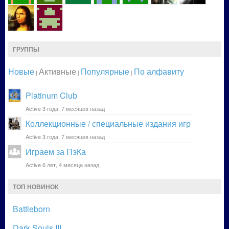
ГРУППЫ
Новые
Активные
Популярные
По алфавиту
|
|
|
Platinum Club
Active 3 года, 7 месяцев назад
Коллекционные / специальные издания игр
Active 3 года, 7 месяцев назад
Играем за ПэКа
Active 6 лет, 4 месяца назад
ТОП НОВИНОК
Battleborn
Dark Souls III