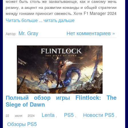
может быть столь же захватывающе, как и самому жечь
резину, а акцент на развитии команды и общей стратегии
между гонками приносит свежесть. Хотя F1 Manager 2024
Читать больше
... читать дальше
Mr. Gray
Нет комментариев »
Автор:
Полный обзор игры Flintlock: The
Siege of Dawn
Lenta
PS5
Новости PS5
22 июля 2024
,
,
,
Обзоры PS5