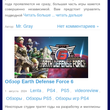
года проявляются не сразу, большая часть игры кажется
совершенно независимой. Вам предстоит управлять
Читать больше
... читать дальше
подводной
Mr. Gray
Нет комментариев »
Автор:
Обзор Earth Defense Force 6
Lenta
PS4
PS5
videoreview
1 августа 2024
,
,
,
,
Обзоры
Обзоры PS5
Обзоры игр PS4
,
,
Некоторые студии тратят годы на разработку и миллионы