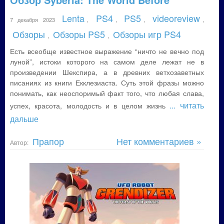
Lenta
PS4
PS5
videoreview
7 декабря 2023
,
,
,
,
Обзоры
Обзоры PS5
Обзоры игр PS4
,
,
Есть всеобще известное выражение “ничто не вечно под
луной”, истоки которого на самом деле лежат не в
произведении Шекспира, а в древних ветхозаветных
писаниях из книги Екклезиаста. Суть этой фразы можно
понимать, как неоспоримый факт того, что любая слава,
... читать
успех, красота, молодость и в целом жизнь
дальше
Прапор
Нет комментариев »
Автор: