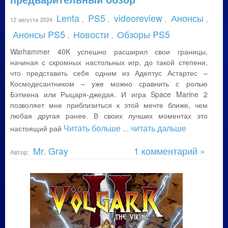
Lenta
PS5
videoreview
Анонсы
12 августа 2024
,
,
,
,
Анонсы PS5
Новости
Обзоры PS5
,
,
Warhammer 40K успешно расширил свои границы,
начиная с скромных настольных игр, до такой степени,
что представить себя одним из Адептус Астартес –
Космодесантником – уже можно сравнить с ролью
Бэтмена или Рыцаря-джедая. И игра Space Marine 2
позволяет мне приблизиться к этой мечте ближе, чем
любая другая ранее. В своих лучших моментах это
Читать больше
... читать дальше
настоящий рай
Mr. Gray
1 комментарий »
Автор: