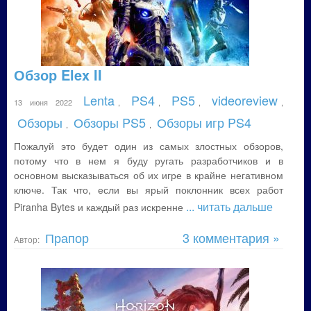
Обзор Elex II
Lenta
PS4
PS5
videoreview
13 июня 2022
,
,
,
,
Обзоры
Обзоры PS5
Обзоры игр PS4
,
,
Пожалуй это будет один из самых злостных обзоров,
потому что в нем я буду ругать разработчиков и в
основном высказываться об их игре в крайне негативном
ключе. Так что, если вы ярый поклонник всех работ
... читать дальше
Piranha Bytes и каждый раз искренне
Прапор
3 комментария »
Автор: