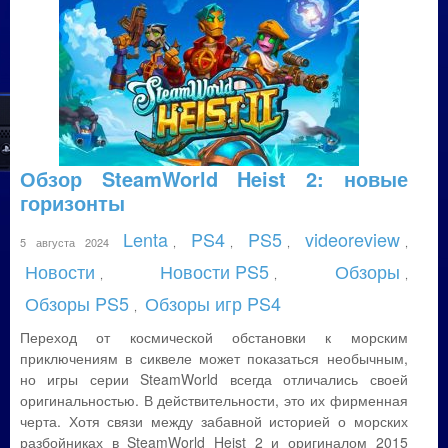
Обзор SteamWorld Heist 2: новые
горизонты
Lenta
PS4
PS5
videoreview
5 августа 2024
,
,
,
,
Новости
Новости PS5
Обзоры
,
,
,
Обзоры PS5
Обзоры игр PS4
,
Переход от космической обстановки к морским
приключениям в сиквеле может показаться необычным,
но игры серии SteamWorld всегда отличались своей
оригинальностью. В действительности, это их фирменная
черта. Хотя связи между забавной историей о морских
разбойниках в SteamWorld Heist 2 и оригиналом 2015