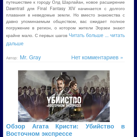
путешествие к городу Олд Шарлайан, новое расширение
Dawntrail для Final Fantasy XIV начинается с долгого
плавания в неведомые земли. Но вместо знакомства с
давно упоминаемым обществом, вас ожидает полное
погружение в регион, о котором жители Эорзеи знают
Читать больше
... читать
крайне мало. С первых шагов
дальше
Mr. Gray
Нет комментариев »
Автор:
Обзор Агата Кристи: Убийство в
Восточном экспрессе