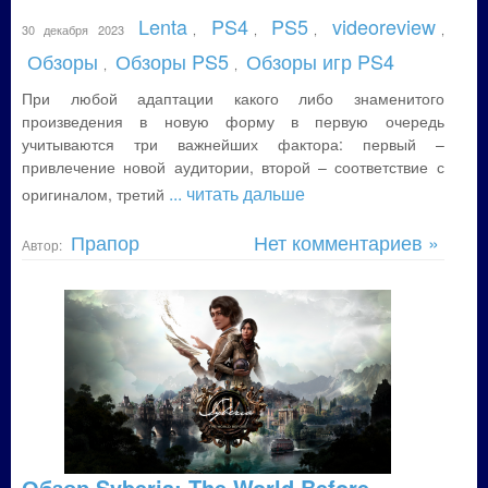
Lenta
PS4
PS5
videoreview
30 декабря 2023
,
,
,
,
Обзоры
Обзоры PS5
Обзоры игр PS4
,
,
При любой адаптации какого либо знаменитого
произведения в новую форму в первую очередь
учитываются три важнейших фактора: первый –
привлечение новой аудитории, второй – соответствие с
... читать дальше
оригиналом, третий
Прапор
Нет комментариев »
Автор:
Обзор Syberia: The World Before