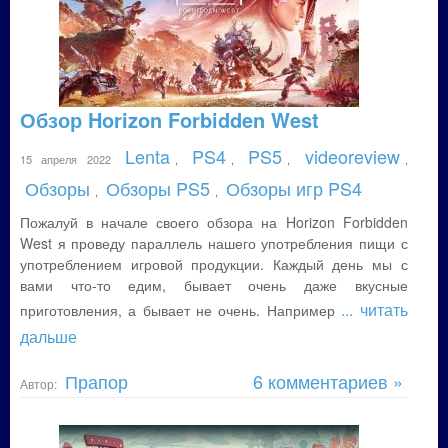
Обзор Horizon Forbidden West
Lenta
PS4
PS5
videoreview
15 апреля 2022
,
,
,
,
Обзоры
Обзоры PS5
Обзоры игр PS4
,
,
Пожалуй в начале своего обзора на Horizon Forbidden
West я проведу параллель нашего употребления пищи с
употреблением игровой продукции. Каждый день мы с
вами что-то едим, бывает очень даже вкусные
... читать
приготовления, а бывает не очень. Например
дальше
Прапор
6 комментариев »
Автор: