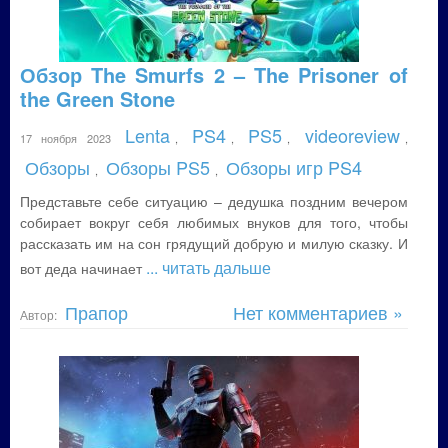
Обзор The Smurfs 2 – The Prisoner of
the Green Stone
Lenta
PS4
PS5
videoreview
17 ноября 2023
,
,
,
,
Обзоры
Обзоры PS5
Обзоры игр PS4
,
,
Представьте себе ситуацию – дедушка поздним вечером
собирает вокруг себя любимых внуков для того, чтобы
рассказать им на сон грядущий добрую и милую сказку. И
... читать дальше
вот деда начинает
Прапор
Нет комментариев »
Автор: