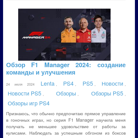
Обзор F1 Manager 2024: создание
команды и улучшения
Lenta
PS4
PS5
Новости
24 июля 2024
,
,
,
,
Новости PS5
Обзоры
Обзоры PS5
,
,
,
Обзоры игр PS4
Признаюсь, что обычно предпочитаю прямое управление
в гоночных играх, но серия F1 Manager научила меня
получать не меньшее удовольствие от работы за
кулисами. Наблюдать за успешным обгоном из боксов