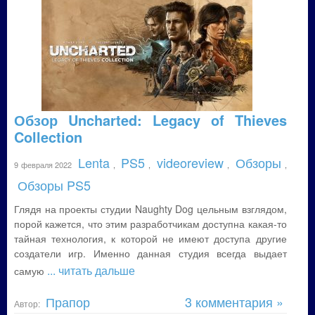
Обзор Uncharted: Legacy of Thieves
Collection
Lenta
PS5
videoreview
Обзоры
9 февраля 2022
,
,
,
,
Обзоры PS5
Глядя на проекты студии Naughty Dog цельным взглядом,
порой кажется, что этим разработчикам доступна какая-то
тайная технология, к которой не имеют доступа другие
создатели игр. Именно данная студия всегда выдает
... читать дальше
самую
Прапор
3 комментария »
Автор: