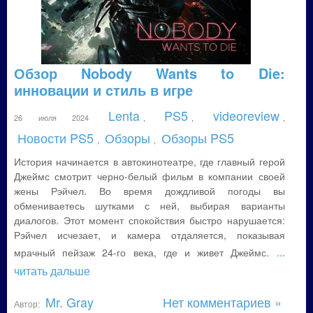
Обзор Nobody Wants to Die:
инновации и стиль в игре
Lenta
PS5
videoreview
26 июля 2024
,
,
,
Новости PS5
Обзоры
Обзоры PS5
,
,
История начинается в автокинотеатре, где главный герой
Джеймс смотрит черно-белый фильм в компании своей
жены Рэйчел. Во время дождливой погоды вы
обмениваетесь шутками с ней, выбирая варианты
диалогов. Этот момент спокойствия быстро нарушается:
Рэйчел исчезает, и камера отдаляется, показывая
...
мрачный пейзаж 24-го века, где и живет Джеймс.
читать дальше
Mr. Gray
Нет комментариев »
Автор: