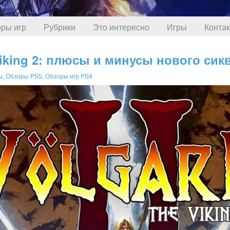
ры игр
Рубрики
Это интересно
Игры
Конта
Viking 2: плюсы и минусы нового сик
ы
,
Обзоры PS5
,
Обзоры игр PS4