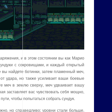
наряжения, и в этом состоянии вы как Марио
сундуки с сокровищами, и каждый открытый
 вы найдете ботинки, затем пламенный меч,
 от удара, но также усиливает ваши боевые
те меч в землю сверху, меч удваивает вашу
рая заставляет вас чувствовать себя мощно,
 пути, чтобы попытаться собрать сундук.
но, но справедливо; уровни стали больше,