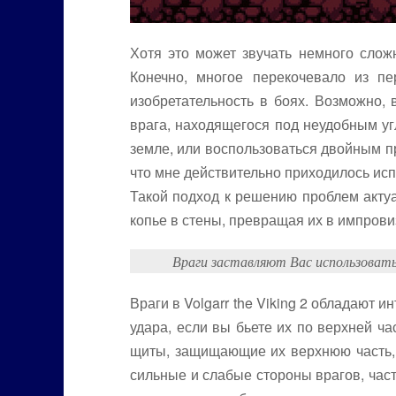
Хотя это может звучать немного сложн
Конечно, многое перекочевало из п
изобретательность в боях. Возможно, 
врага, находящегося под неудобным угл
земле, или воспользоваться двойным п
что мне действительно приходилось исп
Такой подход к решению проблем актуа
копье в стены, превращая их в импро
Враги заставляют Вас использовать
Враги в Volgarr the Viking 2 обладают 
удара, если вы бьете их по верхней ча
щиты, защищающие их верхнюю часть, д
сильные и слабые стороны врагов, част