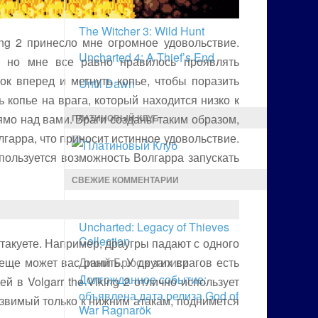
Tom Clancy’s The Division
The Witcher 3: Wild Hunt
ing 2 принесло мне огромное удовольствие.
Uncharted 4: A Thief’s End
, но мне все равно нравилось проявлять
ок вперед и метнуть копье, чтобы поразить
Until Dawn
 копье на врага, который находится низко к
мо над вами. Враги созданы таким образом,
ПЛАТИНОВЫЙ КЛУБ
гарра, что приносит истинное удовольствие.
пользуется возможность Волгарра запускать
СВЕЖИЕ КОММЕНТАРИИ
Дикий Брюс
к записи
Обзор
Uncharted: Legacy of Thieves
Collection
атакуете. Например, драугры падают с одного
 еще может вас ранить. У других врагов есть
Дикий Брюс
к записи
Долгожданное событие:
в Volgarr the Viking 2 отлично использует
объявлена дата релиза God of
язвимый только к нижним атакам, поднимется
War Ragnarök