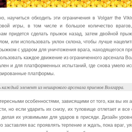
о, научиться обходить эти ограничения в Volgarr the Vik
ервой игры, в том числе и большое количество врагов
вам придется сделать прыжок назад, затем двойной прыж
ом, или использовать уклон склона, чтобы лучше нацелить
рыжком с ударом для уничтожения врага, находящегося пря
ользовать каждое движение из ограниченного арсенала Вол
лен и для платформенных испытаний, где снова умело ис
визированные платформы.
 каждый элемент из неширокого арсенала приемов Волгарра.
интересными особенностями, зависящими от того, как вы их 
сти, но если ударить их снизу, их туловище отлетает и все
елая их уязвимыми для ударов в присяди. Дизайн уровней 
о заставляя вас проявлять терпение и ждать, пока враг, у