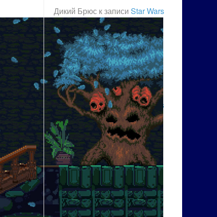
Дикий Брюс
к записи
Star Wars
Outlaws DLC: сюжетные
дополнения и возвращение
любимца фанатов
Дикий Брюс
к записи
ТОП 10
лучших roguelikes, которые
стоит попробовать прямо
сейчас
Дикий Брюс
к записи
Star Wars
Outlaws: революция в жанре
открытых миров 2024 года