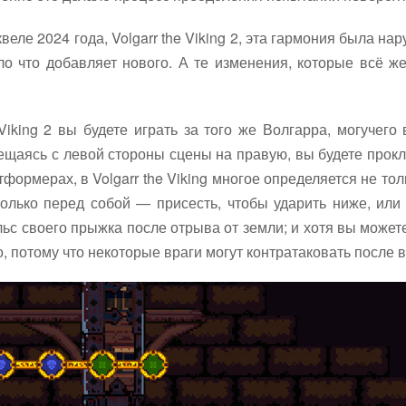
еле 2024 года, Volgarr the Viking 2, эта гармония была на
ло что добавляет нового. А те изменения, которые всё ж
Viking 2 вы будете играть за того же Волгарра, могучего
щаясь с левой стороны сцены на правую, вы будете прокла
формерах, в Volgarr the Viking многое определяется не толь
олько перед собой — присесть, чтобы ударить ниже, или 
ьс своего прыжка после отрыва от земли; и хотя вы может
о, потому что некоторые враги могут контратаковать после 