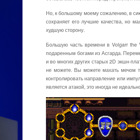
Но, к большому моему сожалению, в сикв
сохраняет его лучшие качества, но ма
худшую сторону.
Большую часть времени в Volgarr the 
подаренным богами из Асгарда. Переме
и во многих других старых 2D экшн-плат
не можете. Вы можете махать мечом т
контролировать направление или импул
является атакой, это иногда не идеальн