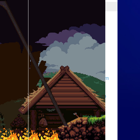
ТОП НОВИНОК
Battleborn
Dark Souls III
Doom
Dying Light
Far Cry Primal
Metal Gear Solid V: The Phantom
Pain
Бездепозитные бонусы казино
Mirror’s Edge Catalyst
Overwatch
Ratchet & Clank