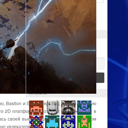
Запомнить меня
ПОДПИСКА
Хочешь получать новости?
Email
НА САЙТЕ
, Bastion и Super Meat Boy, задали высокую
Это 2D платформер, который переносит нас в
лась своей высокой сложностью, но при этом
тно увлекательным.