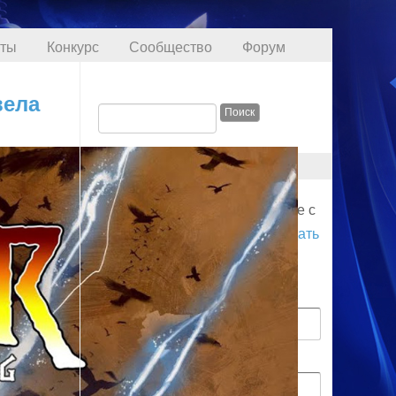
кты
Конкурс
Сообщество
Форум
вела
ПРОФИЛЬ
Для начала соединения войдите с
логином. Вы также можете
создать
аккаунт
.
Имя пользователя
Пароль