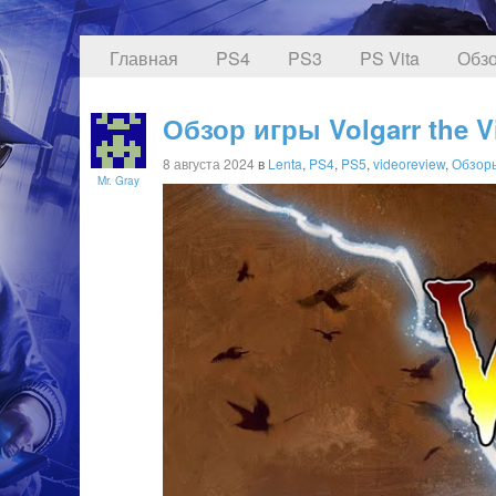
Главная
PS4
PS3
PS Vita
Обзо
Обзор игры Volgarr the 
8 августа 2024
в
Lenta
,
PS4
,
PS5
,
videoreview
,
Обзор
Mr. Gray