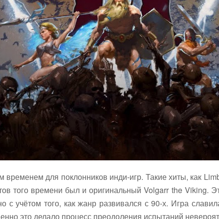
временем для поклонников инди-игр. Такие хиты, как Limbo
ов того времени был и оригинальный Volgarr the Viking. 
но с учётом того, как жанр развивался с 90-х. Игра слави
именно это делало процесс преодоления испытаний невероя