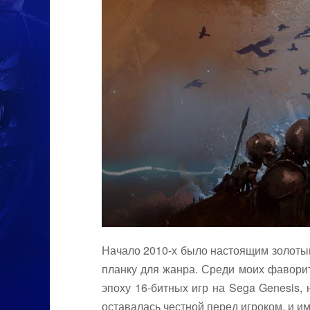
Начало 2010-х было настоящим золотым 
планку для жанра. Среди моих фаворит
эпоху 16-битных игр на Sega Genesis, 
оставалась честной перед игроком, и 