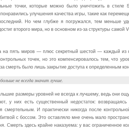
льные точки, которые можно было уничтожить в стиле S
 понравились улучшения качества игры, такие как перемещ
 последний. Но чем глубже я погружался, тем меньше у
остиг второго мира, но в основном из-за структуры самой Vol
а на пять миров — плюс секретный шестой — каждый из к
онтрольных точек, но это компенсировалось тем, что уро
за смерть было лишь закрытие доступа к определенным ко
о больше не всегда значит лучше.
о большие размеры уровней не всегда к лучшему, ведь они 
уют, у них есть существенный недостаток: возвращаясь
я смертельным. И практически никогда после контрольной
 битвой с боссом. Это оставляло мне очень мало простран
еня. Смерть здесь крайне наказуема: у вас ограниченное к