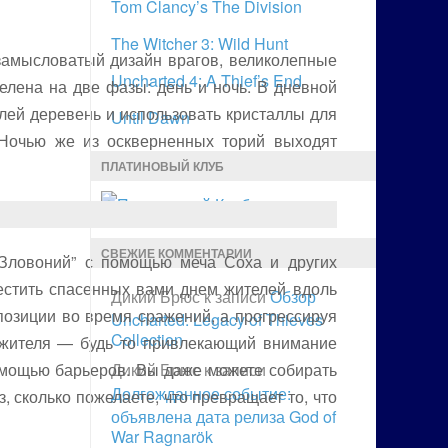
Tom Clancy’s The Division
The Witcher 3: Wild Hunt
 замысловатый дизайн врагов, великолепные
Uncharted 4: A Thief’s End
елена на две фазы: день и ночь. В дневной
лей деревень и использовать кристаллы для
Until Dawn
 Ночью же из оскверненных торий выходят
ПЛАТИНОВЫЙ КЛУБ
СВЕЖИЕ КОММЕНТАРИИ
“Зловоний” с помощью меча Соха и других
местить спасенных вами днем жителей вдоль
Дикий Брюс
к записи
Обзор
озиции во время сражений, а прогрессируя
Uncharted: Legacy of Thieves
Collection
ь жителя — будь то привлекающий внимание
омощью барьеров. Вы даже можете собирать
Дикий Брюс
к записи
Долгожданное событие:
 сколько пожелаете, что превращает то, что
объявлена дата релиза God of
War Ragnarök