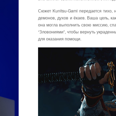
Сюжет Kunitsu-Gami передается тихо, 
демонов, духов и ёкаев. Ваша цель, ка
она могла выполнить свою миссию, спа
“Зловониями”, чтобы вернуть украденн
для оказания помощи.