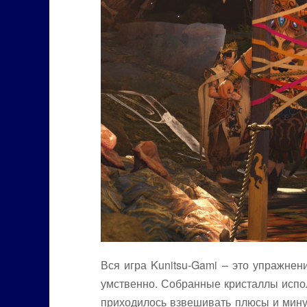
Вся игра Kunitsu-Gami – это упражне
умственно. Собранные кристаллы испол
приходилось взвешивать плюсы и мин