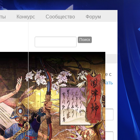
кты
Конкурс
Сообщество
Форум
ПРОФИЛЬ
Для начала соединения войдите с
логином. Вы также можете
создать
аккаунт
.
Имя пользователя
Пароль