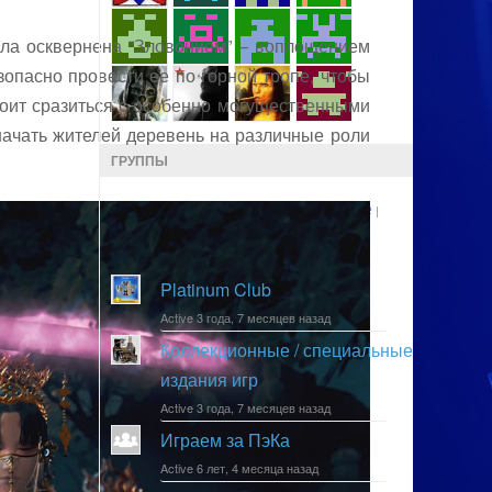
была осквернена “Зловонием” – воплощением
зопасно провести ее по горной тропе, чтобы
тоит сразиться с особенно могущественными
начать жителей деревень на различные роли
ГРУППЫ
Новые
Активные
Популярные
|
|
|
По алфавиту
Platinum Club
Active 3 года, 7 месяцев назад
Коллекционные / специальные
издания игр
Active 3 года, 7 месяцев назад
Играем за ПэКа
Active 6 лет, 4 месяца назад