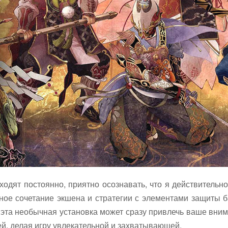
одят постоянно, приятно осознавать, что я действительно 
льное сочетание экшена и стратегии с элементами защиты 
та необычная установка может сразу привлечь ваше вниман
й, делая игру увлекательной и захватывающей.