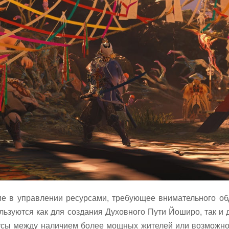
ние в управлении ресурсами, требующее внимательного 
ьзуются как для создания Духовного Пути Йоширо, так и 
усы между наличием более мощных жителей или возможно