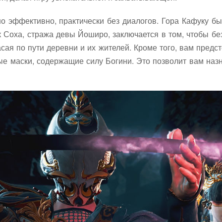
но эффективно, практически без диалогов. Гора Кафуку 
к Соха, стража девы Йоширо, заключается в том, чтобы бе
сая по пути деревни и их жителей. Кроме того, вам предс
ые маски, содержащие силу Богини. Это позволит вам наз