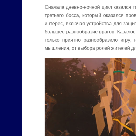
Сначала дневно-ночной цикл казался т
третьего босса, который оказался пр
интерес, включая устройства для защи
большее разнообразие врагов. Казалос
только приятно разнообразило игру,
мышления, от выбора ролей жителей дл