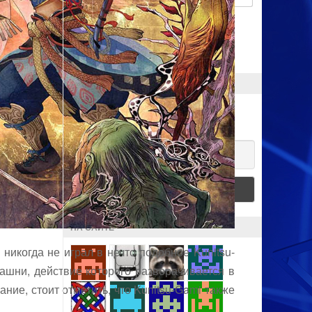
Запомнить меня
ПОДПИСКА
Хочешь получать новости?
Email
НА САЙТЕ
никогда не играл в нечто подобное Kunitsu-
башни, действие которого разворачивается в
ие, стоит отметить, что Kunitsu-Gami также