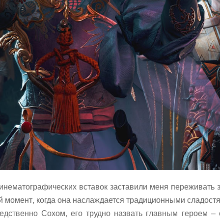
кинематографических вставок заставили меня переживать з
ый момент, когда она наслаждается традиционными сладост
едственно Сохом, его трудно назвать главным героем –