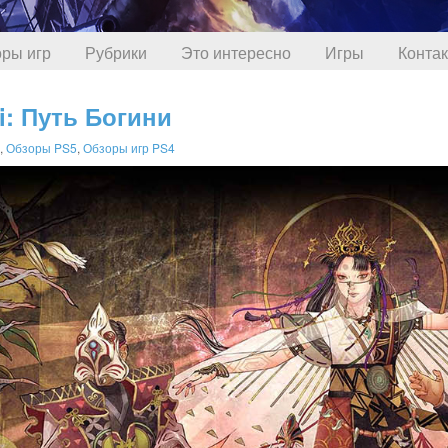
ры игр
Рубрики
Это интересно
Игры
Конта
i: Путь Богини
,
Обзоры PS5
,
Обзоры игр PS4