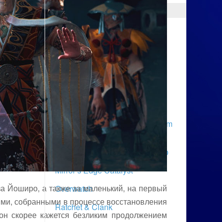
ТОП НОВИНОК
Battleborn
Dark Souls III
Doom
Dying Light
Far Cry Primal
Metal Gear Solid V: The Phantom
Pain
Бездепозитные бонусы казино
Mirror’s Edge Catalyst
а Йоширо, а также за маленький, на первый
Overwatch
ями, собранными в процессе восстановления
Ratchet & Clank
 он скорее кажется безликим продолжением