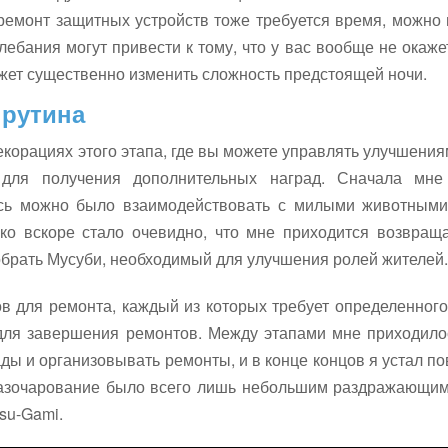
 ремонт защитных устройств тоже требуется время, можно
ебания могут привести к тому, что у вас вообще не окаж
ожет существенно изменить сложность предстоящей ночи.
 рутина
корациях этого этапа, где вы можете управлять улучшениям
и для получения дополнительных наград. Сначала мн
сь можно было взаимодействовать с милыми животными,
о вскоре стало очевидно, что мне приходится возвраща
брать Мусуби, необходимый для улучшения ролей жителей.
ов для ремонта, каждый из которых требует определенного
я для завершения ремонтов. Между этапами мне приходило
ды и организовывать ремонты, и в конце концов я устал по
 разочарование было всего лишь небольшим раздражающи
su-Gami.