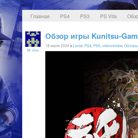
Главная
PS4
PS3
PS Vita
Обзо
Обзор игры Kunitsu-Gam
18 июля 2024
в
Lenta
,
PS4
,
PS5
,
videoreview
,
Обзоры
Mr. Gray