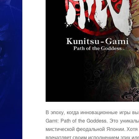
В эпоху, когда инновационные игры вых
Gami: Path of the Goddess. Это уника
мистической феодальной Японии. Хотя э
впечатляет своим исполнением этих иде