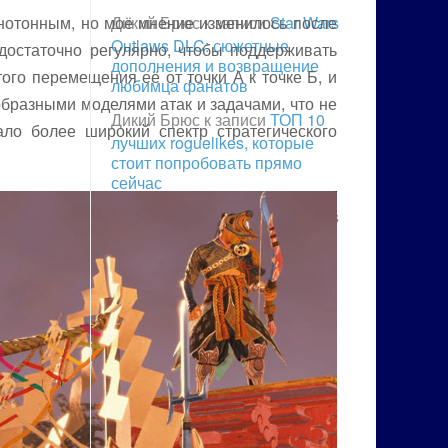
онотонным, но моё мнение изменилось после
Дикий Брюс
к записи
Star Wars
Outlaws DLC: сюжетные
достаточно регулярно, чтобы поддерживать
дополнения и возвращение
го перемещения её от точки А к точке Б, и
любимца фанатов
образными моделями атак и задачами, что не
Дикий Брюс
к записи
ТОП 10
ало более широкий спектр стратегического
лучших roguelikes, которые
стоит попробовать прямо
сейчас
Дикий Брюс
к записи
Star Wars
Outlaws: революция в жанре
открытых миров 2024 года