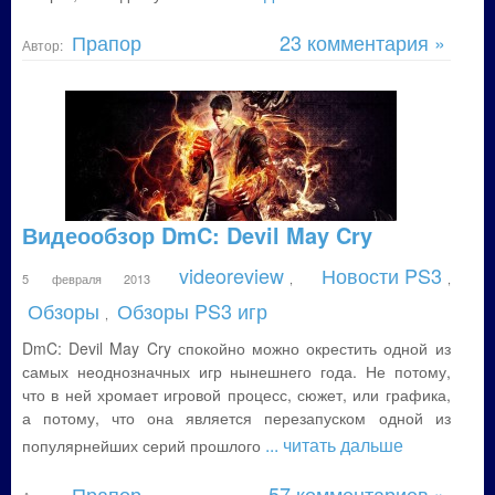
Прапор
23 комментария »
Автор:
Видеообзор DmC: Devil May Cry
videoreview
Новости PS3
5 февраля 2013
,
,
Обзоры
Обзоры PS3 игр
,
DmC: Devil May Cry спокойно можно окрестить одной из
самых неоднозначных игр нынешнего года. Не потому,
что в ней хромает игровой процесс, сюжет, или графика,
а потому, что она является перезапуском одной из
... читать дальше
популярнейших серий прошлого
Прапор
57 комментариев »