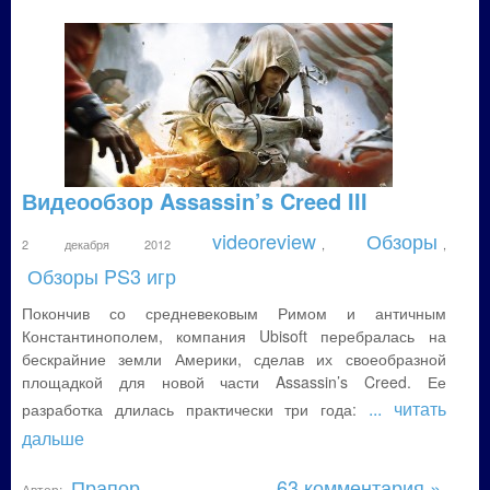
Видеообзор Assassin’s Creed III
videoreview
Обзоры
2 декабря 2012
,
,
Обзоры PS3 игр
Покончив со средневековым Римом и античным
Константинополем, компания Ubisoft перебралась на
бескрайние земли Америки, сделав их своеобразной
площадкой для новой части Assassin’s Creed. Ее
... читать
разработка длилась практически три года:
дальше
Прапор
63 комментария »
Автор: