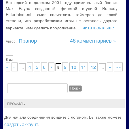
Вышедший в далеком 2001 году криминальный боевик
Max Payne созданный финской студией Remedy
Entertainment, смог впечатлить геймеров до такой
степени, что разработчикам игры не осталось другого
... читать дальше
варианта, чем сделать продолжение.
Прапор
48 комментариев »
Автор:
тр. 8 из
««
«
4
5
6
7
9
10
11
12
»
»»
...
8
...
ПРОФИЛЬ
Для начала соединения войдите с логином. Вы также можете
создать аккаунт
.