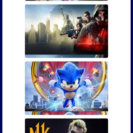
Гайд: Как открыть скин Марди
Гра для Эш из Overwatch
Если вы играли в Overwatch, то наверняка видели
там персона
Гайд: Как использовать бустер
30 уровня для The Division 2
Фанаты The Division 2 наверняка уже в курсе, что 3
марта игра �
Сколько сцен после титров у
Соника?