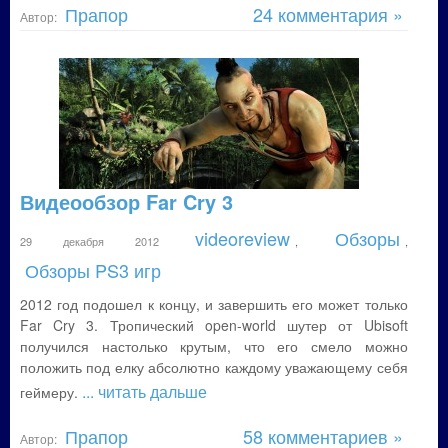
Прапор
24 комментария »
Автор:
Видеообзор Far Cry 3
videoreview
Обзоры
29 декабря 2012
,
,
Обзоры PS3 игр
2012 год подошел к концу, и завершить его может только
Far Cry 3. Тропический open-world шутер от Ubisoft
получился настолько крутым, что его смело можно
положить под елку абсолютно каждому уважающему себя
... читать дальше
геймеру.
Прапор
58 комментариев »
Автор: