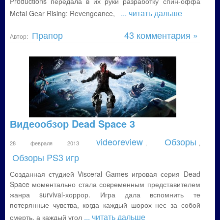
Productions передала в их руки разработку спин-оффа
... читать дальше
Metal Gear Rising: Revengeance,
Прапор
43 комментария »
Автор:
Видеообзор Dead Space 3
videoreview
Обзоры
28 февраля 2013
,
,
Обзоры PS3 игр
Созданная студией Visceral Games игровая серия Dead
Space моментально стала современным представителем
жанра survival-хоррор. Игра дала вспомнить те
потерянные чувства, когда каждый шорох нес за собой
... читать дальше
смерть, а каждый угол