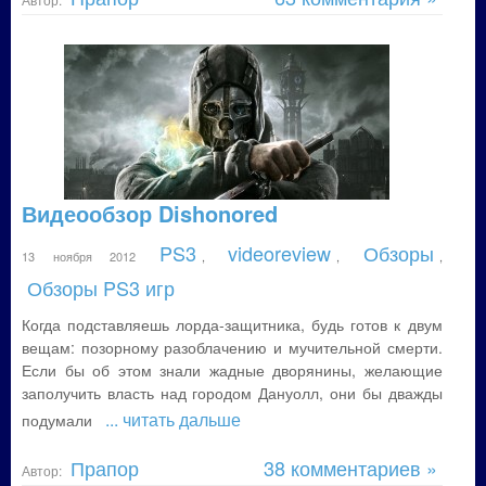
Видеообзор Dishonored
PS3
videoreview
Обзоры
13 ноября 2012
,
,
,
Обзоры PS3 игр
Когда подставляешь лорда-защитника, будь готов к двум
вещам: позорному разоблачению и мучительной смерти.
Если бы об этом знали жадные дворянины, желающие
заполучить власть над городом Дануолл, они бы дважды
... читать дальше
подумали
Прапор
38 комментариев »
Автор: