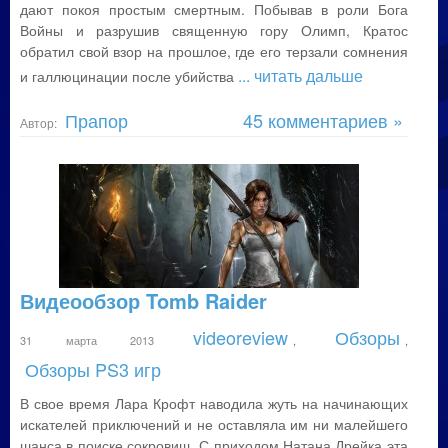
дают покоя простым смертным. Побывав в роли Бога
Войны и разрушив священную гору Олимп, Кратос
обратил свой взор на прошлое, где его терзали сомнения
... читать дальше
и галлюцинации после убийства
Прапор
45 комментариев »
Автор:
Видеообзор Tomb Raider
videoreview
Обзоры
31 марта 2013
,
,
Обзоры PS3 игр
В свое время Лара Крофт наводила жуть на начинающих
искателей приключений и не оставляла им ни малейшего
шанса в поиске сокровищ. С приходом Натана Дрейка эта