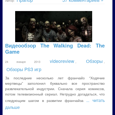
Автор:
Видеообзор The Walking Dead: The
Game
videoreview
Обзоры
24 января 2013
,
,
Обзоры PS3 игр
За последние несколько лет франчайз “Ходячие
мертвецы” заполонил буквально все пространство
развлекательной индустрии. Сначала серия комиксов,
потом телевизионный сериал. Нетрудно догадаться, что
... читать
следующим шагом в развитии франчайза
дальше