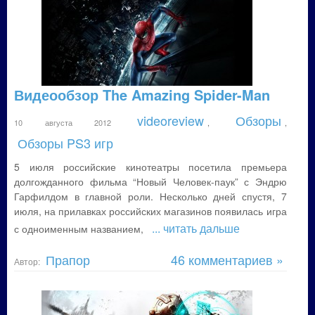
Видеообзор The Amazing Spider-Man
videoreview
Обзоры
10 августа 2012
,
,
Обзоры PS3 игр
5 июля российские кинотеатры посетила премьера
долгожданного фильма “Новый Человек-паук” с Эндрю
Гарфилдом в главной роли. Несколько дней спустя, 7
июля, на прилавках российских магазинов появилась игра
... читать дальше
с одноименным названием,
Прапор
46 комментариев »
Автор: