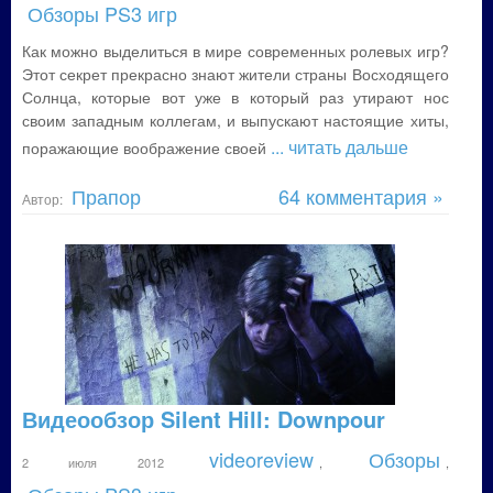
Обзоры PS3 игр
Как можно выделиться в мире современных ролевых игр?
Этот секрет прекрасно знают жители страны Восходящего
Солнца, которые вот уже в который раз утирают нос
своим западным коллегам, и выпускают настоящие хиты,
... читать дальше
поражающие воображение своей
Прапор
64 комментария »
Автор:
Видеообзор Silent Hill: Downpour
videoreview
Обзоры
2 июля 2012
,
,