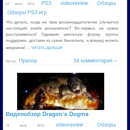
PS3
videoreview
Обзоры
27 июля 2012
,
,
,
Обзоры PS3 игр
Что делать, когда на твое восемнадцатилетие случается
настоящий зомби апокалипсис? Во-первых, не нужно
расстраиваться! Одеваем школьную форму группы
поддержки, достаем из сумки бензопилу, и вперед мочить
... читать дальше
жмуриков!
Прапор
34 комментария »
Автор:
Видеообзор Dragon’s Dogma
videoreview
Обзоры
12 июля 2012
,
,