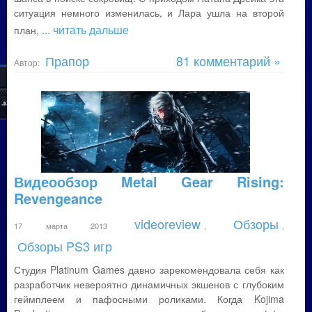
ситуация немного изменилась, и Лара ушла на второй
... читать дальше
план,
Прапор
81 комментарий »
Автор:
Видеообзор Metal Gear Rising:
Revengeance
videoreview
Обзоры
17 марта 2013
,
,
Обзоры PS3 игр
Студия Platinum Games давно зарекомендовала себя как
разработчик невероятно динамичных экшенов с глубоким
геймплеем и пафосными роликами. Когда Kojima