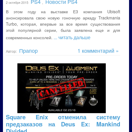
PS4
Новости PS4
2 октября 2015
,
В этом году на выставке Е3 компания Ubisoft
анонсировала свою новую гоночную аркаду Trackmania
Turbo, которая, впервые за все время существования
этой популярной серии, была заявлена еще и для
... читать дальше
современных консолей.
Прапор
1 комментарий »
Автор:
Square Enix отменила систему
предзаказов на Deus Ex: Mankind
Divided