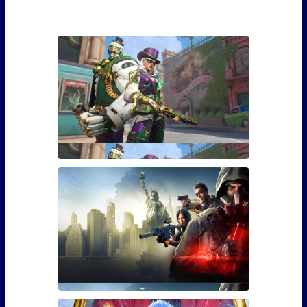
Гайд: Как открыть скин Марди
Гра для Эш из Overwatch
Если вы играли в Overwatch, то наверняка видели
там персона
Гайд: Как использовать бустер