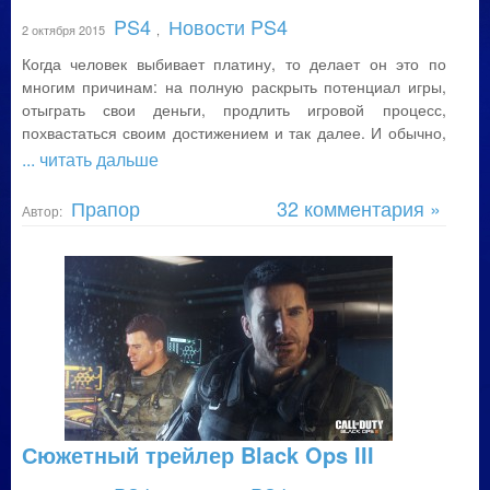
PS4
Новости PS4
2 октября 2015
,
Когда человек выбивает платину, то делает он это по
многим причинам: на полную раскрыть потенциал игры,
отыграть свои деньги, продлить игровой процесс,
похвастаться своим достижением и так далее. И обычно,
... читать дальше
Прапор
32 комментария »
Автор:
Сюжетный трейлер Black Ops III