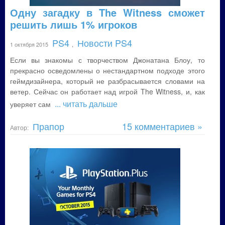
Одну загадку в The Witness сможет
решить лишь 1% игроков
PS4
Новости PS4
1 октября 2015
,
Если вы знакомы с творчеством Джонатана Блоу, то
прекрасно осведомлены о нестандартном подходе этого
геймдизайнера, который не разбрасывается словами на
ветер. Сейчас он работает над игрой The Witness, и, как
... читать дальше
уверяет сам
Прапор
15 комментариев »
Автор: