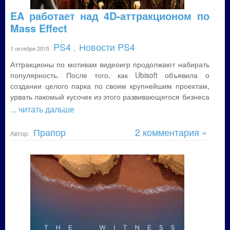
EA работает над 4D-аттракционом по
Mass Effect
PS4
Новости PS4
1 октября 2015
,
Аттракционы по мотивам видеоигр продолжают набирать
популярность. После того, как Ubisoft объявила о
создании целого парка по своим крупнейшим проектам,
урвать лакомый кусочек из этого развивающегося бизнеса
... читать дальше
Прапор
2 комментария »
Автор: