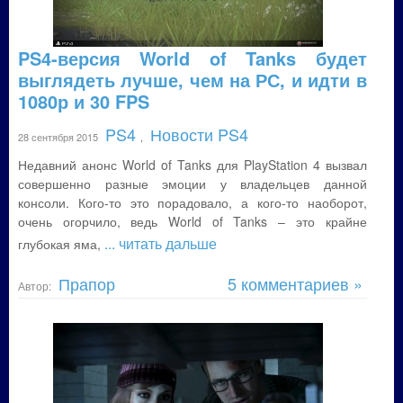
PS4-версия World of Tanks будет
выглядеть лучше, чем на РС, и идти в
1080р и 30 FPS
PS4
Новости PS4
28 сентября 2015
,
Недавний анонс World of Tanks для PlayStation 4 вызвал
совершенно разные эмоции у владельцев данной
консоли. Кого-то это порадовало, а кого-то наоборот,
очень огорчило, ведь World of Tanks – это крайне
... читать дальше
глубокая яма,
Прапор
5 комментариев »
Автор: