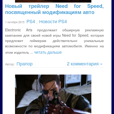
Новый трейлер Need for Speed,
посвященный модификациям авто
PS4
Новости PS4
1 октября 2015
,
Electronic Arts продолжает обширную рекламную
кампанию для своей новой игры Need for Speed, которая
предложит геймерам действительно уникальные
возможности по модификациям автомобиля. Именно на
... читать дальше
этом издатель
Прапор
2 комментария »
Автор: