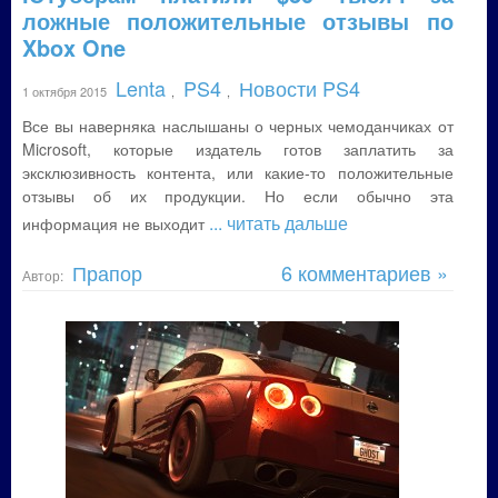
ложные положительные отзывы по
Xbox One
Lenta
PS4
Новости PS4
1 октября 2015
,
,
Все вы наверняка наслышаны о черных чемоданчиках от
Microsoft, которые издатель готов заплатить за
эксклюзивность контента, или какие-то положительные
отзывы об их продукции. Но если обычно эта
... читать дальше
информация не выходит
Прапор
6 комментариев »
Автор: