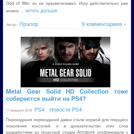
God of War, он не преувеличивал. Игру действительно уже
... читать дальше
можно
Прапор
9 комментариев »
Автор:
Metal Gear Solid HD Collection тоже
собирается выйти на PS4?
PS4
Новости PS4
11 февраля 2018
,
Переиздания переизданий давно стали нормой для текущего
поколения консолей, и в доказательство этих слов
разработчики из техасской студии Armature опубликовали у