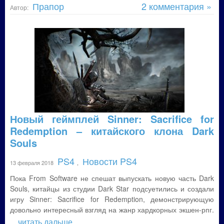
Прапор
2 комментария »
Автор:
Новый геймплей Sinner: Sacrifice for
Redemption – китайского клона Dark
Souls
PS4
Новости PS4
13 февраля 2018
,
Пока From Software не спешат выпускать новую часть Dark
Souls, китайцы из студии Dark Star подсуетились и создали
игру Sinner: Sacrifice for Redemption, демонстрирующую
довольно интересный взгляд на жанр хардкорных экшен-рпг.
... читать дальше