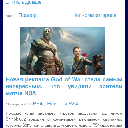
... читать дальше
Прапор
Нет комментариев »
Автор:
Новая реклама God of War стала самым
интересным, что увидели зрители
матча NBA
PS4
Новости PS4
11 февраля 2018
,
Похоже, когда инсайдер игровой индустрии под ником
Shinobi602 говорил о крупнейшей рекламной кампании,
которую Sony приготовила для своего нового PS4-эксклюзива