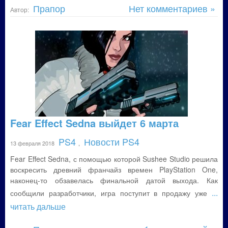
Прапор
Нет комментариев »
Автор:
Fear Effect Sedna выйдет 6 марта
PS4
Новости PS4
13 февраля 2018
,
Fear Effect Sedna, с помощью которой Sushee Studio решила
воскресить древний франчайз времен PlayStation One,
наконец-то обзавелась финальной датой выхода. Как
...
сообщили разработчики, игра поступит в продажу уже
читать дальше