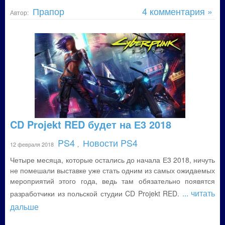
Прапор
4 комментария »
Автор:
CD Projekt RED будет на Е3 2018
PS4
Новости PS4
12 февраля 2018
,
Четыре месяца, которые остались до начала Е3 2018, ничуть
не помешали выставке уже стать одним из самых ожидаемых
мероприятий этого года, ведь там обязательно появятся
... читать
разработчики из польской студии CD Projekt RED.
дальше