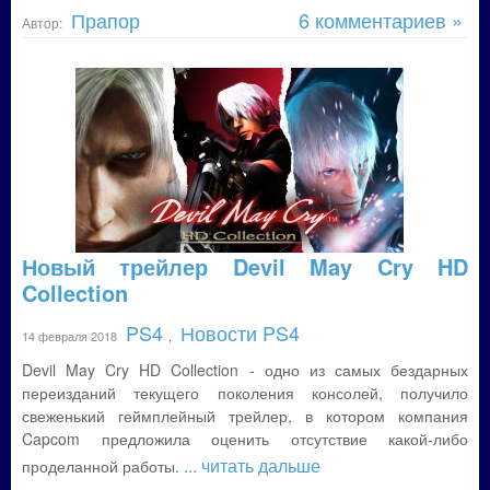
Прапор
6 комментариев »
Автор:
Новый трейлер Devil May Cry HD
Collection
PS4
Новости PS4
14 февраля 2018
,
Devil May Cry HD Collection - одно из самых бездарных
переизданий текущего поколения консолей, получило
свеженький геймплейный трейлер, в котором компания
Capcom предложила оценить отсутствие какой-либо
... читать дальше
проделанной работы.