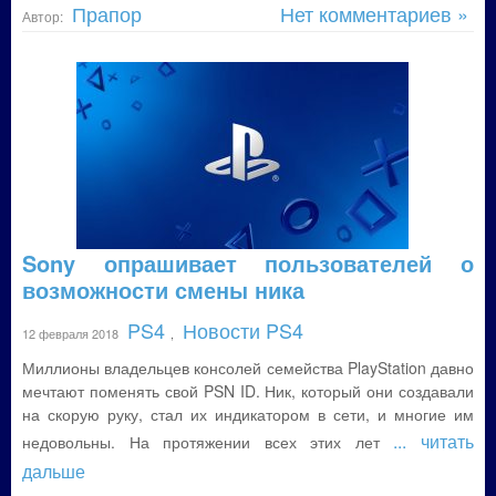
Прапор
Нет комментариев »
Автор:
Sony опрашивает пользователей о
возможности смены ника
PS4
Новости PS4
12 февраля 2018
,
Миллионы владельцев консолей семейства PlayStation давно
мечтают поменять свой PSN ID. Ник, который они создавали
на скорую руку, стал их индикатором в сети, и многие им
... читать
недовольны. На протяжении всех этих лет
дальше