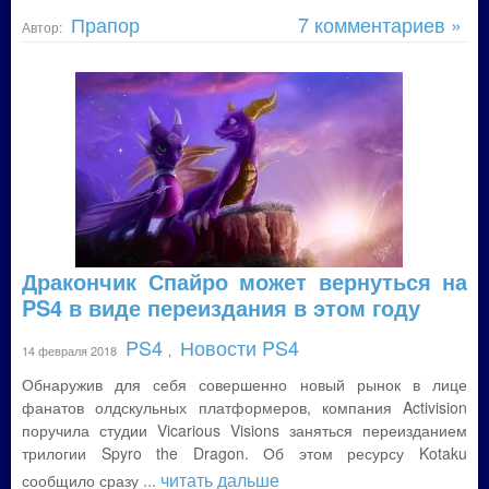
Прапор
7 комментариев »
Автор:
Дракончик Спайро может вернуться на
PS4 в виде переиздания в этом году
PS4
Новости PS4
14 февраля 2018
,
Обнаружив для себя совершенно новый рынок в лице
фанатов олдскульных платформеров, компания Activision
поручила студии Vicarious Visions заняться переизданием
трилогии Spyro the Dragon. Об этом ресурсу Kotaku
... читать дальше
сообщило сразу