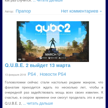
как раз случится.
Прапор
Нет комментариев »
Автор:
Q.U.B.E. 2 выйдет 13 марта
PS4
Новости PS4
13 февраля 2018
,
Головоломки сейчас стали настолько редким жанром, что
фанатам приходится ждать по несколько лет, чтобы в
очередной раз задействовать мощь всех своих извилин. К
счастью, в скором времени они смогут проделать это в игре
... читать дальше
Q.U.B.E. 2,