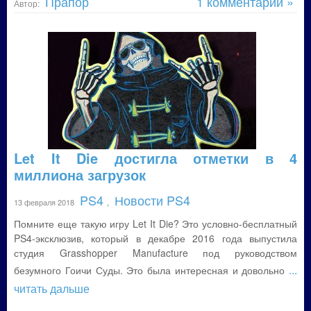
Прапор
1 комментарий »
Автор:
Let It Die достигла отметки в 4
миллиона загрузок
PS4
Новости PS4
13 февраля 2018
,
Помните еще такую игру Let It Die? Это условно-бесплатный
PS4-эксклюзив, который в декабре 2016 года выпустила
студия Grasshopper Manufacture под руководством
...
безумного Гоичи Суды. Это была интересная и довольно
читать дальше