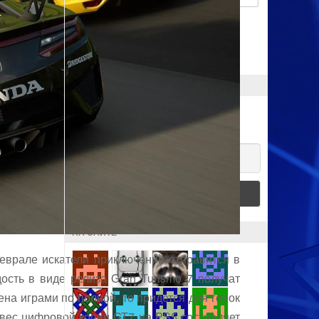
Запомнить меня
ПОДПИСКА
Хочешь получать новости?
Email
НА САЙТЕ
еврале искатели приключений отправятся в
ость в виде релиза Gran Turismo 7 получат
ена играми по полной, то придется для гонок
о вес цифровой копии GT7 на PS5 составляет