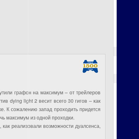
Tom Clancy’s The Division
The Witcher 3: Wild Hunt
Uncharted 4: A Thief’s End
Until Dawn
ПЛАТИНОВЫЙ КЛУБ
СВЕЖИЕ КОММЕНТАРИИ
Дикий Брюс
к записи
Обзор
крутили графон на максимум – от трейлеров
Uncharted: Legacy of Thieves
 dying light 2 весит всего 30 гигов – как
Collection
рке. К сожалению запад проходить придется
Дикий Брюс
к записи
чь максимум из одной проходки.
Долгожданное событие:
ь, как реализовали возможности дуалсенса,
объявлена дата релиза God of
War Ragnarök