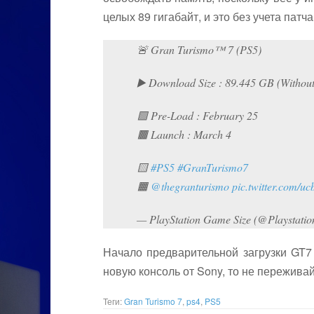
целых 89 гигабайт, и это без учета патч
🚨 Gran Turismo™ 7 (PS5)
▶️ Download Size : 89.445 GB (Withou
🟩 Pre-Load : February 25
🟫 Launch : March 4
🟨
#PS5
#GranTurismo7
🟧
@thegranturismo
pic.twitter.com
— PlayStation Game Size (@Playstatio
Начало предварительной загрузки GT7 
новую консоль от Sony, то не пережива
Теги:
Gran Turismo 7
,
ps4
,
PS5