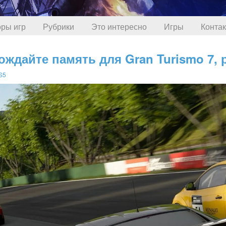
ры игр
Рубрики
Это интересно
Игры
Конта
ждайте память для Gran Turismo 7, 
S5