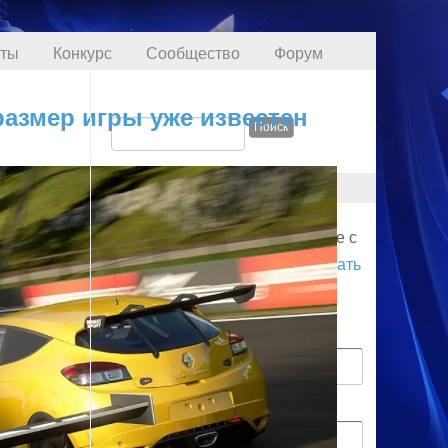
кты
Конкурс
Сообщество
Форум
размер игры уже известен
ПРОФИЛЬ
Для начала соединения войдите с
логином. Вы также можете
создать
аккаунт
.
Имя пользователя
Пароль