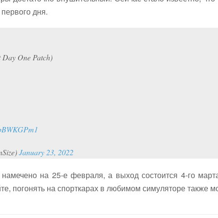
а первого дня.
t Day One Patch)
/ucbBWKGPm1
nSize)
January 23, 2022
намечено на 25-е февраля, а выход состоится 4-го март
йте, погонять на спорткарах в любимом симуляторе также м