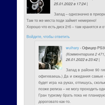
25.01.2022 в 17:24 |
Запад – однозначно в приорит
Там то же места поди займет немерено!
Хорошо что есть диск 2тб – там хранятся и о
Войдите, чтобы ответить
wulhary
- Офицер PS3h
(Комментариев 2 471
26.01.2022 в 23:42 |
Запад в районе 90 ги
офигеваешь.) Да и ожидания самые оп
будет игра на руках, отпишусь, скол
позже релиза – не могу проходить од
Гран туризму брать пока не планирую
дороговато как-то.