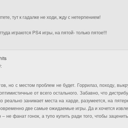
ете, тут к гадалке не ходи, жду с нетерпением!
ттуда играются PS4 игры, на пятой- только пятое!!!
its
)
:
гов, но с местом проблем не будет. Горрилаз, походу, вы
тимистичные от всего остального. Забавно, что дистрибутив
ько реально занимает места на харде, разумеется, на пяте
новременно две самые ожидаемые игры. Да и хочется извле
 – не фанат гонок, а тупо купить ради того, чтобы заценит