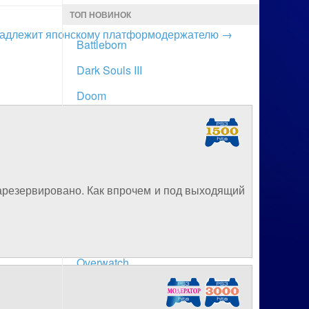
ТОП НОВИНОК
ринадлежит японскому платформодержателю
→
Battleborn
Dark Souls III
Doom
Dying Light
Far Cry Primal
Metal Gear Solid V: The Phantom
Pain
зарезервировано. Как впрочем и под выходящий
Бездепозитные бонусы казино
Mirror’s Edge Catalyst
Overwatch
Ratchet & Clank