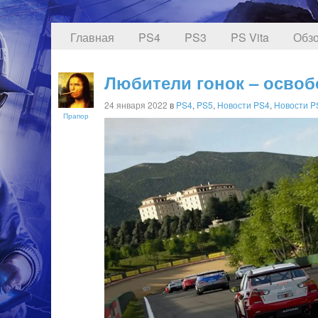
Главная
PS4
PS3
PS Vita
Обзо
Любители гонок – освобо
24 января 2022
в
PS4
,
PS5
,
Новости PS4
,
Новости P
Прапор