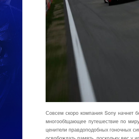
Совсем скоро компания Sony начнет б
многообtщающее путешествие по миру H
ценители правдоподобных гоночных симу
освобождать память, поскольку вес у 