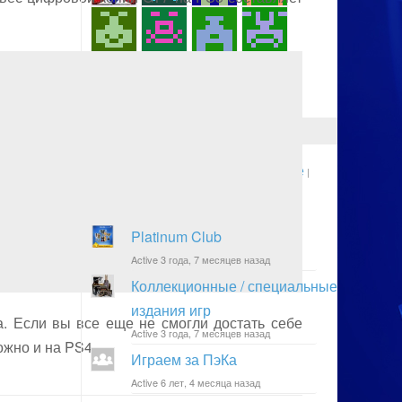
ГРУППЫ
Новые
Активные
Популярные
|
|
|
По алфавиту
Platinum Club
Active 3 года, 7 месяцев назад
Коллекционные / специальные
издания игр
а. Если вы все еще не смогли достать себе
Active 3 года, 7 месяцев назад
ожно и на PS4.
Играем за ПэКа
Active 6 лет, 4 месяца назад