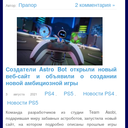
Прапор
2 комментария »
Автор:
Создатели Astro Bot открыли новый
веб-сайт и объявили о создании
новой амбициозной игры
PS4
PS5
Новости PS4
3 августа 2021
,
,
,
Новости PS5
Команда разработчиков из студии Team Asobi,
подарившая миру забавных астроботов, запустила новый
сайт, на котором подробно описаны прошлые игры