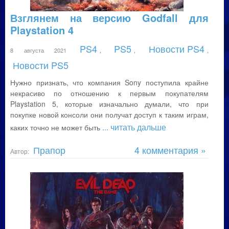
Взглянем на версию Godfall для
Playstation 4
PS4
PS5
Новости PS4
8 августа 2021
,
,
,
Новости PS5
Нужно признать, что компания Sony поступила крайне
некрасиво по отношению к первым покупателям
Playstation 5, которые изначально думали, что при
покупке новой консоли они получат доступ к таким играм,
... читать дальше
каких точно не может быть
Прапор
4 комментария »
Автор: