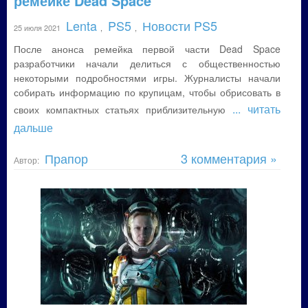
ремейке Dead Space
Lenta
PS5
Новости PS5
25 июля 2021
,
,
После анонса ремейка первой части Dead Space
разработчики начали делиться с общественностью
некоторыми подробностями игры. Журналисты начали
собирать информацию по крупицам, чтобы обрисовать в
... читать
своих компактных статьях приблизительную
дальше
Прапор
3 комментария »
Автор: