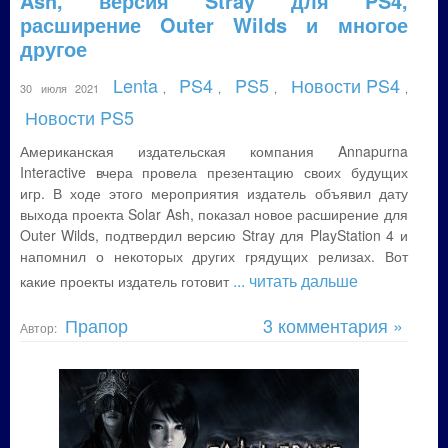
Ash, версия Stray для PS4,
расширение Outer Wilds и многое
другое
Lenta
PS4
PS5
Новости PS4
30 июля 2021
,
,
,
,
Новости PS5
Американская издательская компания Annapurna
Interactive вчера провела презентацию своих будущих
игр. В ходе этого мероприятия издатель объявил дату
выхода проекта Solar Ash, показал новое расширение для
Outer Wilds, подтвердил версию Stray для PlayStation 4 и
напомнил о некоторых других грядущих релизах. Вот
... читать дальше
какие проекты издатель готовит
Прапор
3 комментария »
Автор: