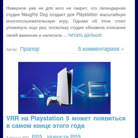
Наверное уже ни для кого не секрет, что легендарная
студия Naughty Dog создает для Playstation масштабную
многопользовательскую игру. Однако об этом стоит
упомянуть еще раз, поскольку студия обновила описание
... читать дальше
своей вакансии и написала
Прапор
5 комментариев »
Автор:
VRR на Playstation 5 может появиться
в самом конце этого года
PS5
Новости PS5
3 августа 2021
,