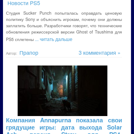
Новости PS5
Студия Sucker Punch попыталась оправдать ценовую
политику Sony и объяснить игрокам, почему они должны
заплатить больше. Разработчики говорят, что технические
обновления режиссерской версии Ghost of Tsushima для
... читать дальше
PS5 сплетены
Прапор
3 комментария »
Автор:
Компания Annapurna показала свои
грядущие игры: дата выхода Solar