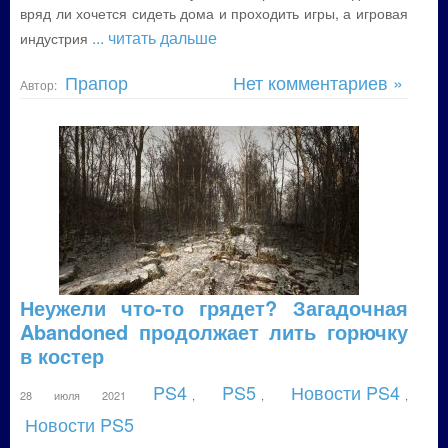
вряд ли хочется сидеть дома и проходить игры, а игровая
... читать дальше
индустрия
Прапор
Нет комментариев »
Автор:
Неужели что-то грядет? Загадочная
Abandoned продолжает лить горючку
в костер
PS4
PS5
Новости PS4
28 июля 2021
,
,
,
Новости PS5