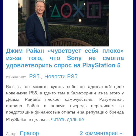
Джим Райан «чувствует себя плохо»
из-за того, что Sony не смогла
удовлетворить спрос на PlayStation 5
PS5
Новости PS5
29 июля 2021
,
Вот вы не можете купить себе по адекватной цене
новенькую PS5, а где-то там в Калифорнии из-за этого у
Джима Райана плохое самочувствие. Разумеется,
старина Райан в первую очередь переживает за
предстоящие финансовые отчеты и за репутацию бренда
... читать дальше
PlayStation в целом
Прапор
2 комментария »
Автор: