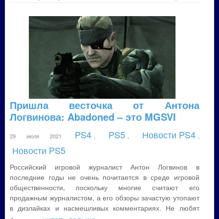
Пришла весточка от Антона
Логвинова: Abadoned – это MGSVI
PS4
PS5
Новости PS4
29 июля 2021
,
,
,
Новости PS5
Российский игровой журналист Антон Логвинов в
последние годы не очень почитается в среде игровой
общественности, поскольку многие считают его
продажным журналистом, а его обзоры зачастую утопают
в дизлайках и насмешливых комментариях. Не любят