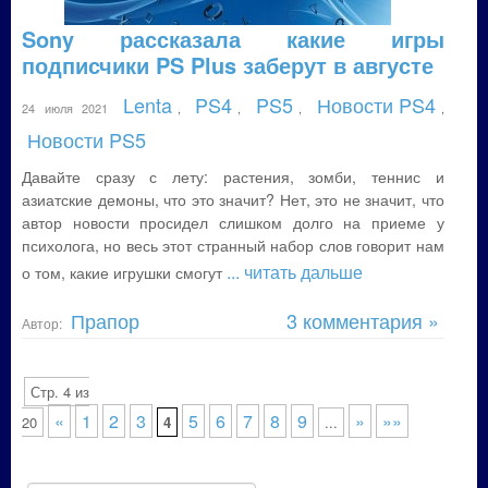
Sony рассказала какие игры
подписчики PS Plus заберут в августе
Lenta
PS4
PS5
Новости PS4
24 июля 2021
,
,
,
,
Новости PS5
Давайте сразу с лету: растения, зомби, теннис и
азиатские демоны, что это значит? Нет, это не значит, что
автор новости просидел слишком долго на приеме у
психолога, но весь этот странный набор слов говорит нам
... читать дальше
о том, какие игрушки смогут
Прапор
3 комментария »
Автор:
Стр. 4 из
«
1
2
3
5
6
7
8
9
»
»»
20
4
...