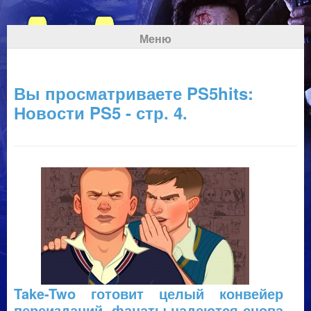
Меню
Вы просматриваете PS5hits:
Новости PS5 - стр. 4.
Take-Two готовит целый конвейер
переизданий, фанаты надеются снова