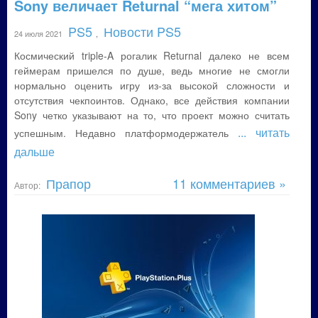
Sony величает Returnal “мега хитом”
PS5
Новости PS5
24 июля 2021
,
Космический triple-A рогалик Returnal далеко не всем
геймерам пришелся по душе, ведь многие не смогли
нормально оценить игру из-за высокой сложности и
отсутствия чекпоинтов. Однако, все действия компании
Sony четко указывают на то, что проект можно считать
... читать
успешным. Недавно платформодержатель
дальше
Прапор
11 комментариев »
Автор: