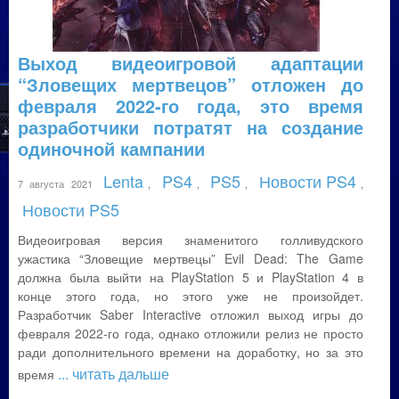
Выход видеоигровой адаптации
“Зловещих мертвецов” отложен до
февраля 2022-го года, это время
разработчики потратят на создание
одиночной кампании
Lenta
PS4
PS5
Новости PS4
7 августа 2021
,
,
,
,
Новости PS5
Видеоигровая версия знаменитого голливудского
ужастика “Зловещие мертвецы” Evil Dead: The Game
должна была выйти на PlayStation 5 и PlayStation 4 в
конце этого года, но этого уже не произойдет.
Разработчик Saber Interactive отложил выход игры до
февраля 2022-го года, однако отложили релиз не просто
ради дополнительного времени на доработку, но за это
... читать дальше
время