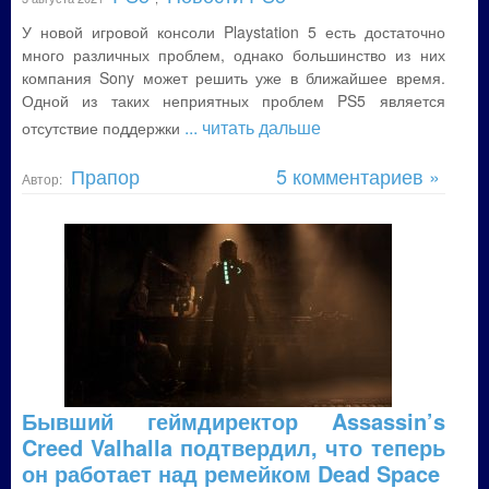
У новой игровой консоли Playstation 5 есть достаточно
много различных проблем, однако большинство из них
компания Sony может решить уже в ближайшее время.
Одной из таких неприятных проблем PS5 является
... читать дальше
отсутствие поддержки
Прапор
5 комментариев »
Автор:
Бывший геймдиректор Assassin’s
Creed Valhalla подтвердил, что теперь
он работает над ремейком Dead Space