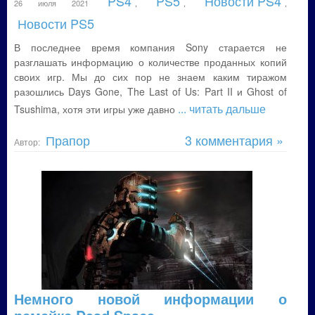
PS4
PS5
Новости PS4
26 июля 2021
,
,
,
Новости PS5
В последнее время компания Sony старается не
разглашать информацию о количестве проданных копий
своих игр. Мы до сих пор не знаем каким тиражом
разошлись Days Gone, The Last of Us: Part II и Ghost of
... читать дальше
Tsushima, хотя эти игры уже давно
Прапор
3 комментария »
Автор:
Немного новой информации о