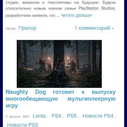
студии, вакансии и перспективы на будущее. Будучи
относительно новым членом семьи PlayStation Studios,
... читать дальше
разработчики заявили, что
Прапор
1 комментарий »
Автор:
Naughty Dog готовит к выпуску
многообещающую мультиплеерную
игру
Lenta
PS4
PS5
Новости PS4
3 августа 2021
,
,
,
,
Новости PS5