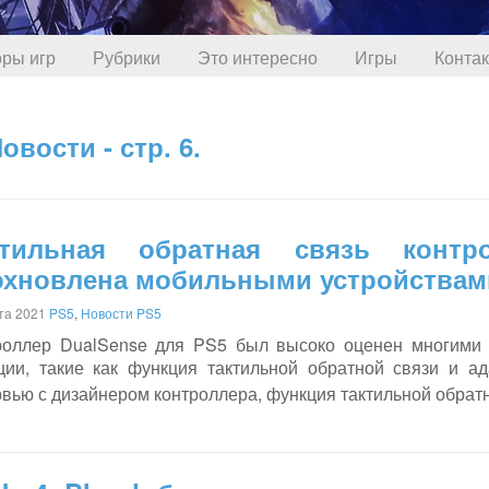
ры игр
Рубрики
Это интересно
Игры
Конта
вости - стр. 6.
ктильная обратная связь контр
охновлена мобильными устройствам
ста 2021
PS5
,
Новости PS5
роллер DualSense для PS5 был высоко оценен многими
ции, такие как функция тактильной обратной связи и а
рвью с дизайнером контроллера, функция тактильной обрат