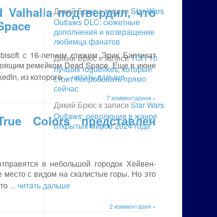
 Valhalla подтвердил, что
Дикий Брюс
к записи
Star Wars
Outlaws DLC: сюжетные
Space
дополнения и возвращение
любимца фанатов
bisoft с 16-летним стажем Эрик Баптизат
Дикий Брюс
к записи
ТОП 10
дстоящим ремейком Dead Space. Еще в июне
лучших roguelikes, которые
edIn, из которого
... читать дальше
стоит попробовать прямо
сейчас
7 комментариев »
Дикий Брюс
к записи
Star Wars
Outlaws: революция в жанре
rue Colors представлен
открытых миров 2024 года
 отправятся в небольшой городок Хейвен-
 место с видом на скалистые горы. Но это
сто
... читать дальше
2 комментария »