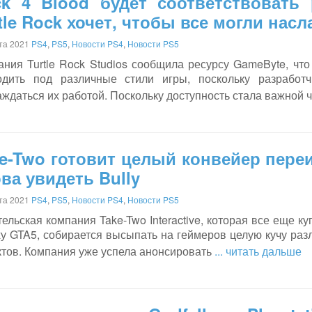
ck 4 Blood будет соответствовать
tle Rock хочет, чтобы все могли нас
ста 2021
PS4
,
PS5
,
Новости PS4
,
Новости PS5
ания Turtle Rock Studios сообщила ресурсу GameByte, что
одить под различные стили игры, поскольку разработ
ждаться их работой. Поскольку доступность стала важной 
e-Two готовит целый конвейер пере
ва увидеть Bully
ста 2021
PS4
,
PS5
,
Новости PS4
,
Новости PS5
ельская компания Take-Two Interactive, которая все еще к
ху GTA5, собирается высыпать на геймеров целую кучу ра
ктов. Компания уже успела анонсировать
... читать дальше