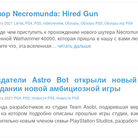
ор Necromunda: Hired Gun
ста 2021
Lenta
,
PS4
,
PS5
,
videoreview
,
Обзоры
,
Обзоры PS5
,
Обзоры игр PS4
де чем приступить к прохождению нового шутера Necromund
енной Warhammer 40000, которая пришла в нашу с вами лю
ете что, эта вселенная
... читать дальше
здатели Astro Bot открыли новый
здании новой амбициозной игры
ста 2021
PS4
,
PS5
,
Новости PS4
,
Новости PS5
нда разработчиков из студии Team Asobi, подарившая ми
, на котором подробно описаны прошлые игры студии, ва
ительно новым членом семьи PlayStation Studios, разработ