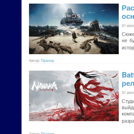
Ра
ос
31 июл
Сюже
не б
исто
Автор:
Прапор
Bat
рел
31 июл
Студи
выйде
комп
разра
Автор:
Прапор