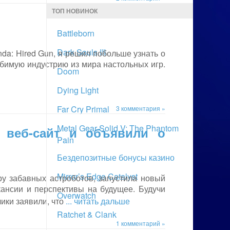
ТОП НОВИНОК
Battleborn
Dark Souls III
a: Hired Gun, я решил побольше узнать о
бимую индустрию из мира настольных игр.
Doom
Dying Light
Far Cry Primal
3 комментария »
Metal Gear Solid V: The Phantom
 веб-сайт и объявили о
Pain
Бездепозитные бонусы казино
Mirror’s Edge Catalyst
ру забавных астроботов, запустила новый
кансии и перспективы на будущее. Будучи
Overwatch
чики заявили, что
... читать дальше
Ratchet & Clank
1 комментарий »