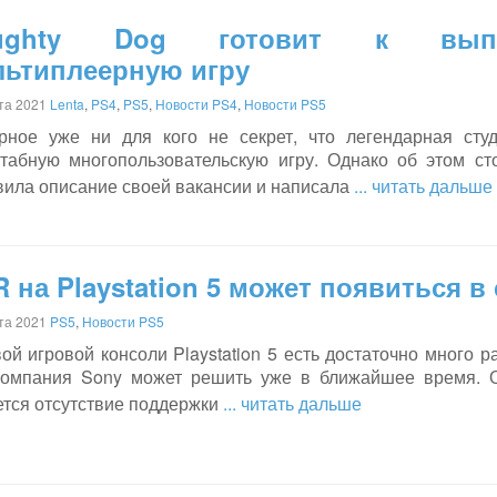
ughty Dog готовит к выпу
льтиплеерную игру
ста 2021
Lenta
,
PS4
,
PS5
,
Новости PS4
,
Новости PS5
рное уже ни для кого не секрет, что легендарная студ
табную многопользовательскую игру. Однако об этом сто
вила описание своей вакансии и написала
... читать дальше
 на Playstation 5 может появиться в
ста 2021
PS5
,
Новости PS5
ой игровой консоли Playstation 5 есть достаточно много 
компания Sony может решить уже в ближайшее время. 
ется отсутствие поддержки
... читать дальше