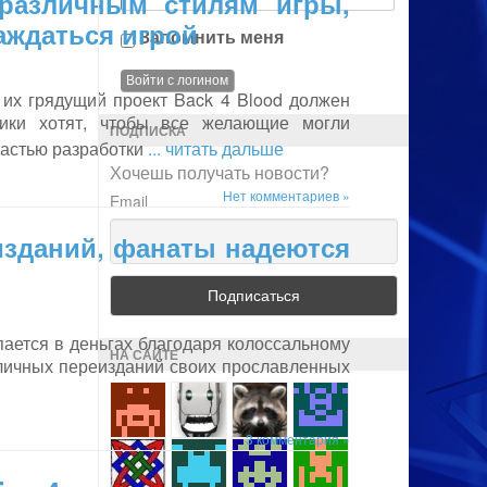
 различным стилям игры,
лаждаться игрой
Запомнить меня
 их грядущий проект Back 4 Blood должен
чики хотят, чтобы все желающие могли
ПОДПИСКА
частью разработки
... читать дальше
Хочешь получать новости?
Нет комментариев »
Email
изданий, фанаты надеются
упается в деньгах благодаря колоссальному
НА САЙТЕ
зличных переизданий своих прославленных
3 комментария »