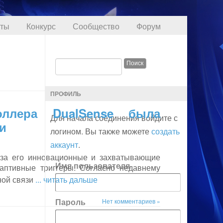
кты
Конкурс
Сообщество
Форум
ПРОФИЛЬ
оллера DualSense была
Для начала соединения войдите с
и
логином. Вы также можете
создать
аккаунт
.
 за его инновационные и захватывающие
Имя пользователя
даптивные триггеры. Согласно недавнему
ной связи
... читать дальше
Пароль
Нет комментариев »