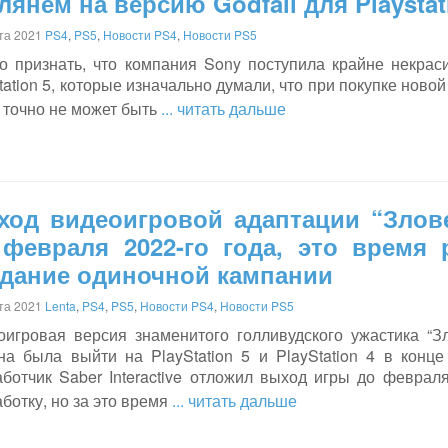
лянем на версию Godfall для Playstat
ста 2021
PS4
,
PS5
,
Новости PS4
,
Новости PS5
о признать, что компания Sony поступила крайне некра
tation 5, которые изначально думали, что при покупке новой
 точно не может быть
... читать дальше
ход видеоигровой адаптации “Злов
 февраля 2022-го года, это время 
здание одиночной кампании
ста 2021
Lenta
,
PS4
,
PS5
,
Новости PS4
,
Новости PS5
оигровая версия знаменитого голливудского ужастика “
на была выйти на PlayStation 5 и PlayStation 4 в конце 
аботчик Saber Interactive отложил выход игры до февраля
ботку, но за это время
... читать дальше