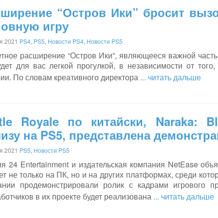
сширение “Остров Ики” бросит вызо
новную игру
я 2021
PS4
,
PS5
,
Новости PS4
,
Новости PS5
тное расширение “Остров Ики”, являющееся важной частью
удет для вас легкой прогулкой, в независимости от того
рии. По словам креативного директора
... читать дальше
tle Royale по китайски, Naraka: B
изу на PS5, представлена демонстра
я 2021
PS5
,
Новости PS5
я 24 Entertainment и издательская компания NetEase объя
т не только на ПК, но и на других платформах, среди котор
ании продемонстрировали ролик с кадрами игрового п
ботчиков в их проекте будет реализована
... читать дальше