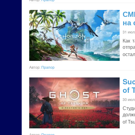
СМИ
на
31 июл
Как т
отпр
остал
Автор:
Прапор
Su
of 
30 июл
Студ
должн
of T
Автор:
Прапор