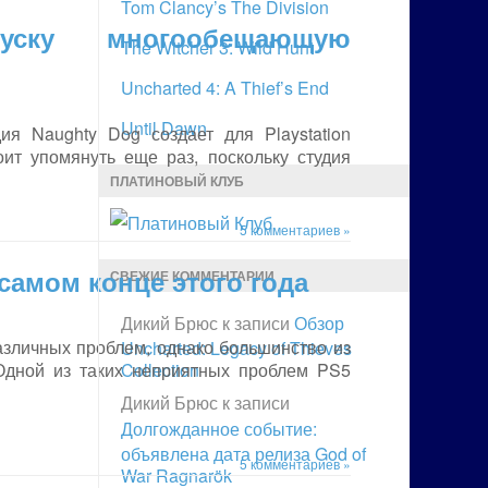
Tom Clancy’s The Division
ску многообещающую
The Witcher 3: Wild Hunt
Uncharted 4: A Thief’s End
Until Dawn
ия Naughty Dog создает для Playstation
ит упомянуть еще раз, поскольку студия
ПЛАТИНОВЫЙ КЛУБ
5 комментариев »
 самом конце этого года
СВЕЖИЕ КОММЕНТАРИИ
Дикий Брюс
к записи
Обзор
различных проблем, однако большинство из
Uncharted: Legacy of Thieves
Одной из таких неприятных проблем PS5
Collection
Дикий Брюс
к записи
Долгожданное событие:
объявлена дата релиза God of
5 комментариев »
War Ragnarök