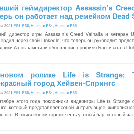
ший геймдиректор Assassin’s Creed
ерь он работает над ремейком Dead 
ста 2021
PS4
,
PS5
,
Новости PS4
,
Новости PS5
ий директор игры Assassin’s Creed Valhalla и ветеран U
ердил через свой LinkedIn, что теперь он руководит пре
дники Axios заметили обновление профиля Баптизата в Link
новом ролике Life is Strange: T
екрасный город Хейвен-Спрингс
ста 2021
PS4
,
PS5
,
Новости PS4
,
Новости PS5
нтябре этого года поклонники видеоигры Life is Strange
гс, который представляет собой интригующее, живописное
е все. В оживленном городке есть уютный бар, который ча