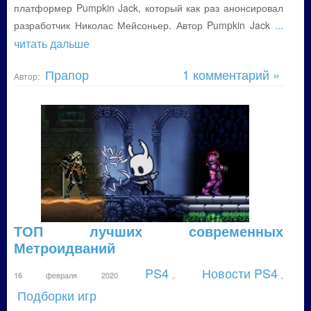
платформер Pumpkin Jack, который как раз анонсировал
...
разработчик Николас Мейсоньер. Автор Pumpkin Jack
читать дальше
Прапор
1 комментарий »
Автор:
ТОП лучших современных
Метроидваний
PS4
Новости PS4
16 февраля 2020
,
,
Подборки игр