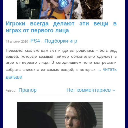
Игроки всегда делают эти вещи в
играх от первого лица
PS4
Подборки игр
19 апреля 2020
,
Неважно, сколько вам лет и где вы родились – есть ряд
вещей, которые каждый геймер обязательно сделает в
игре от первого лица. В сегодняшнем топе мы решили
... читать
собрать список этих самых вещей, в которых
дальше
Прапор
Нет комментариев »
Автор: