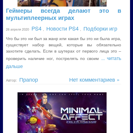
Геймеры всегда делают это в
мультиплеерных играх
PS4
Новости PS4
Подборки игр
26 апреля 2020
,
,
Что бы это ни был за жанр или какая бы это ни была игра,
существует набор вещей, которые вы обязательно
захотите сделать. Если в шутерах от первого лица это –
... читать
проверить наличие ног, пострелять по своим
дальше
Прапор
Нет комментариев »
Автор: