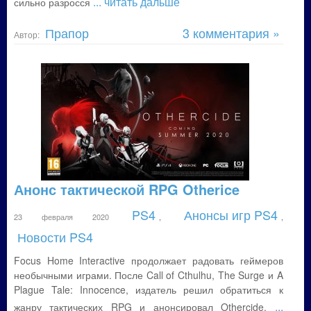
... читать дальше
сильно разросся
Прапор
3 комментария »
Автор:
Анонс тактической RPG Otherice
PS4
Анонсы игр PS4
23 февраля 2020
,
,
Новости PS4
Focus Home Interactive продолжает радовать геймеров
необычными играми. После Call of Cthulhu, The Surge и A
Plague Tale: Innocence, издатель решил обратиться к
...
жанру тактических RPG и анонсировал Othercide.