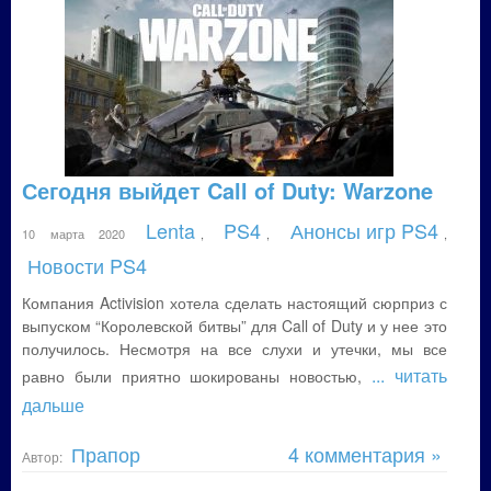
Сегодня выйдет Call of Duty: Warzone
Lenta
PS4
Анонсы игр PS4
10 марта 2020
,
,
,
Новости PS4
Компания Activision хотела сделать настоящий сюрприз с
выпуском “Королевской битвы” для Call of Duty и у нее это
получилось. Несмотря на все слухи и утечки, мы все
... читать
равно были приятно шокированы новостью,
дальше
Прапор
4 комментария »
Автор: