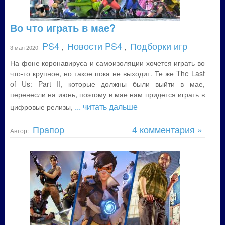
Во что играть в мае?
PS4
Новости PS4
Подборки игр
3 мая 2020
,
,
На фоне коронавируса и самоизоляции хочется играть во
что-то крупное, но такое пока не выходит. Те же The Last
of Us: Part II, которые должны были выйти в мае,
перенесли на июнь, поэтому в мае нам придется играть в
... читать дальше
цифровые релизы,
Прапор
4 комментария »
Автор: