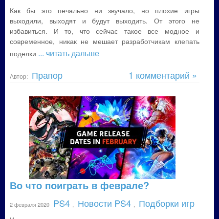
Как бы это печально ни звучало, но плохие игры
выходили, выходят и будут выходить. От этого не
избавиться. И то, что сейчас такое все модное и
современное, никак не мешает разработчикам клепать
... читать дальше
поделки
Прапор
1 комментарий »
Автор:
Во что поиграть в феврале?
PS4
Новости PS4
Подборки игр
2 февраля 2020
,
,