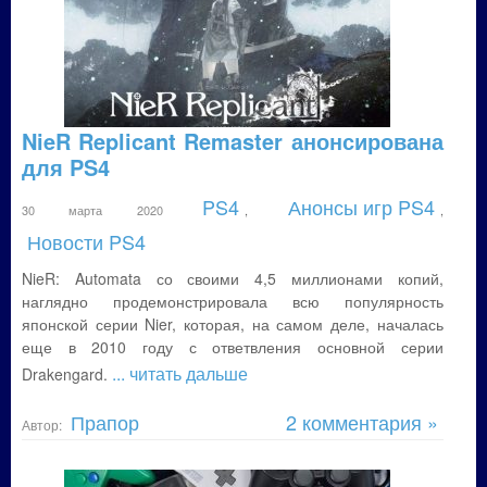
NieR Replicant Remaster анонсирована
для PS4
PS4
Анонсы игр PS4
30 марта 2020
,
,
Новости PS4
NieR: Automata со своими 4,5 миллионами копий,
наглядно продемонстрировала всю популярность
японской серии Nier, которая, на самом деле, началась
еще в 2010 году с ответвления основной серии
... читать дальше
Drakengard.
Прапор
2 комментария »
Автор: