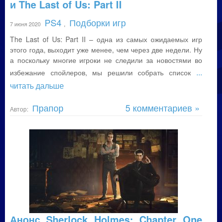
и The Last of Us: Part II
PS4
Подборки игр
7 июня 2020
,
The Last of Us: Part II – одна из самых ожидаемых игр
этого года, выходит уже менее, чем через две недели. Ну
а поскольку многие игроки не следили за новостями во
...
избежание спойлеров, мы решили собрать список
читать дальше
Прапор
5 комментариев »
Автор:
Анонс Sherlock Holmes: Chapter One