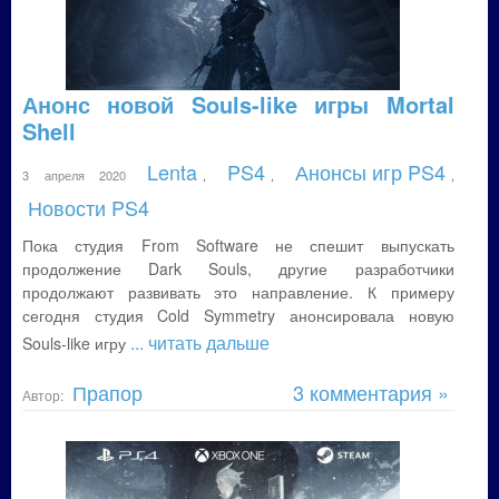
Анонс новой Souls-like игры Mortal
Shell
Lenta
PS4
Анонсы игр PS4
3 апреля 2020
,
,
,
Новости PS4
Пока студия From Software не спешит выпускать
продолжение Dark Souls, другие разработчики
продолжают развивать это направление. К примеру
сегодня студия Cold Symmetry анонсировала новую
... читать дальше
Souls-like игру
Прапор
3 комментария »
Автор: