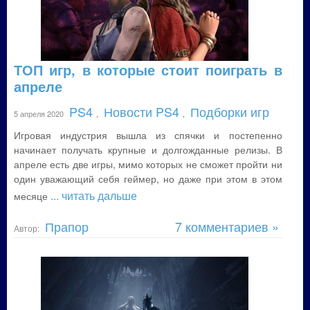
ТОП игр, в которые стоит поиграть в
апреле
PS4
Новости PS4
Подборки игр
5 апреля 2020
,
,
Игровая индустрия вышла из спячки и постепенно
начинает получать крупные и долгожданные релизы. В
апреле есть две игры, мимо которых не сможет пройти ни
один уважающий себя геймер, но даже при этом в этом
... читать дальше
месяце
Прапор
7 комментариев »
Автор: