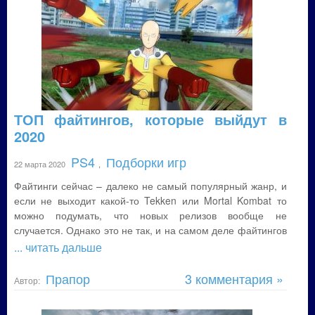
ТОП файтингов, которые выйдут в
2020
PS4
Подборки игр
22 марта 2020
,
Файтинги сейчас – далеко не самый популярный жанр, и
если не выходит какой-то Tekken или Mortal Kombat то
можно подумать, что новых релизов вообще не
случается. Однако это не так, и на самом деле файтингов
... читать дальше
Прапор
3 комментария »
Автор: