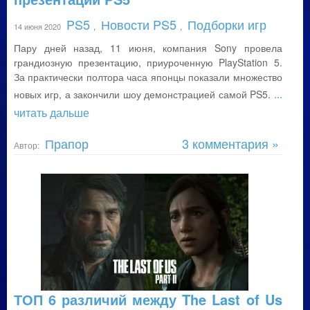
PS5
Новости PS5
Подборки игр
14 июня 2020
,
,
Пару дней назад, 11 июня, компания Sony провела
грандиозную презентацию, приуроченную PlayStation 5.
За практически полтора часа японцы показали множество
...
новых игр, а закончили шоу демонстрацией самой PS5.
читать дальше
Прапор
3 комментария »
Автор:
ТОП 6 различий между The Last of Us