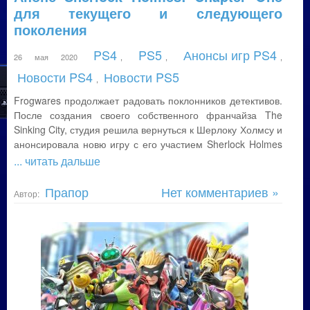
для текущего и следующего
поколения
PS4
PS5
Анонсы игр PS4
26 мая 2020
,
,
,
Новости PS4
Новости PS5
,
Frogwares продолжает радовать поклонников детективов.
После создания своего собственного франчайза The
Sinking City, студия решила вернуться к Шерлоку Холмсу и
анонсировала новю игру с его участием Sherlock Holmes
... читать дальше
Прапор
Нет комментариев »
Автор: