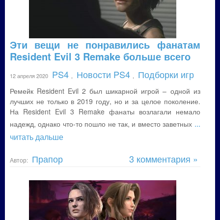
Эти вещи не понравились фанатам
Resident Evil 3 Remake больше всего
PS4
Новости PS4
Подборки игр
12 апреля 2020
,
,
Ремейк Resident Evil 2 был шикарной игрой – одной из
лучших не только в 2019 году, но и за целое поколение.
На Resident Evil 3 Remake фанаты возлагали немало
...
надежд, однако что-то пошло не так, и вместо заветных
читать дальше
Прапор
3 комментария »
Автор: