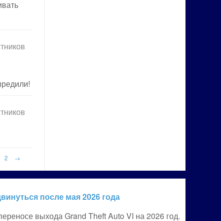
ивать
стников
редили!
стников
2
→
винуться после мая 2026 года
ереносе выхода Grand Theft Auto VI на 2026 год.