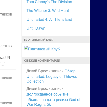
Tom Clancy’s The Division
The Witcher 3: Wild Hunt
стников
Uncharted 4: A Thief’s End
Until Dawn
ПЛАТИНОВЫЙ КЛУБ
частник
вас! Я
СВЕЖИЕ КОММЕНТАРИИ
[…]
Дикий Брюс
к записи
Обзор
Uncharted: Legacy of Thieves
стников
Collection
Дикий Брюс
к записи
Долгожданное событие:
объявлена дата релиза God of
стников
War Ragnarök