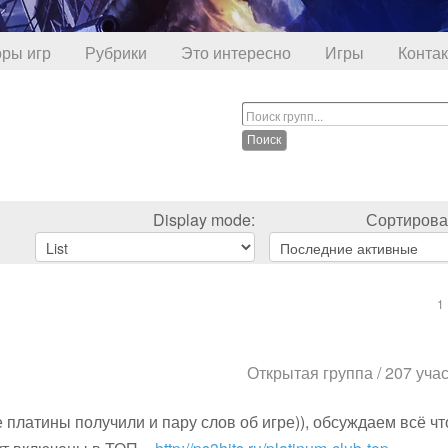
ры игр
Рубрики
Это интересно
Игры
Конта
Display mode:
Сортироват
1
Открытая группа / 207 уча
платины получили и пару слов об игре)), обсуждаем всё чт