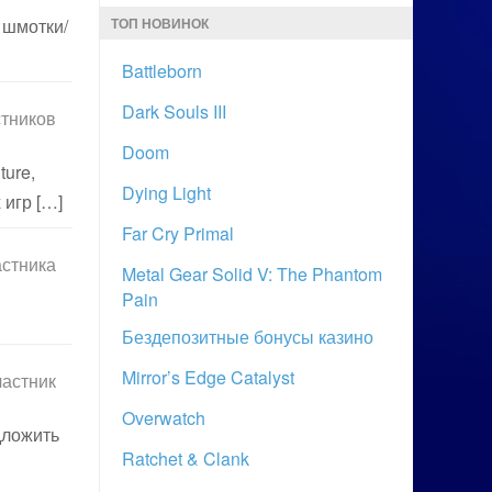
 шмотки/
ТОП НОВИНОК
Battleborn
Dark Souls III
стников
Doom
ture,
Dying Light
 игр […]
Far Cry Primal
астника
Metal Gear Solid V: The Phantom
Pain
Бездепозитные бонусы казино
Mirror’s Edge Catalyst
частник
Overwatch
дложить
Ratchet & Clank