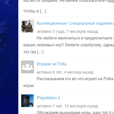
касается трофеев. Активные пользователи буд
Чтобы в […]
Коллекционные / специальные издания 
активно 3 года, 7 месяцев назад
Не любите мелочиться и предпочитаете 
ваших любимых игр? Любите атрибутику, одежд
эту гру […]
Играем за ПэКа
активно 6 лет, 4 месяца назад
Рассказываем кто во что играет на ПэКа
играх.
Playstation 4
активно 7 лет, 12 месяцев назад
Обсуждаем вышедшие игры, ваш топ 5 о