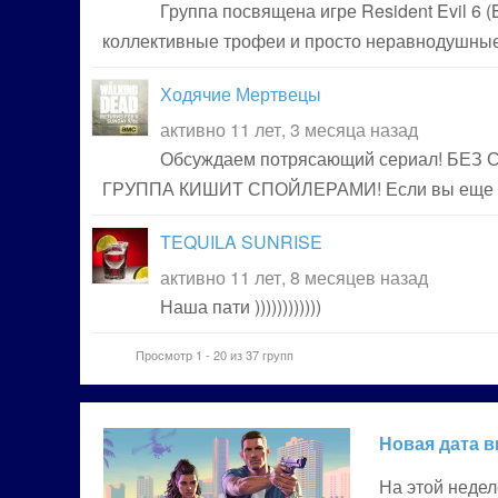
Группа посвящена игре Resident Evil 6 
коллективные трофеи и просто неравнодушные
Ходячие Мертвецы
активно 11 лет, 3 месяца назад
Обсуждаем потрясающий сериал! БЕЗ
ГРУППА КИШИТ СПОЙЛЕРАМИ! Если вы еще не 
TEQUILA SUNRISE
активно 11 лет, 8 месяцев назад
Наша пати ))))))))))))
Просмотр 1 - 20 из 37 групп
Новая дата в
На этой недел