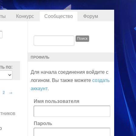
кты
Конкурс
Сообщество
Форум
ПРОФИЛЬ
ь по:
Для начала соединения войдите с
логином. Вы также можете
создать
аккаунт
.
2
→
Имя пользователя
стников
Пароль
о