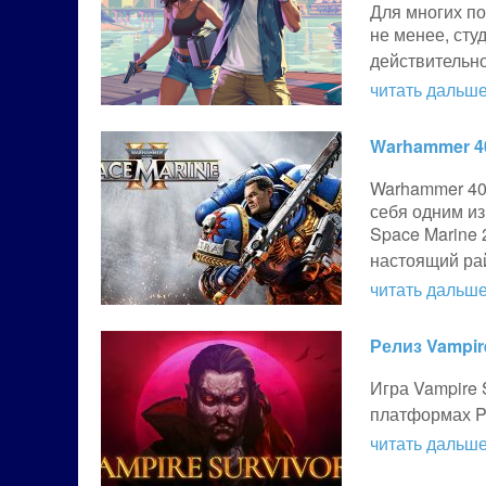
Для многих по
не менее, сту
действительн
читать дальше.
Warhammer 40
Warhammer 40K
себя одним из
Space Marine 
настоящий р
читать дальше.
Релиз Vampir
Игра Vampire
платформах PS
читать дальше.