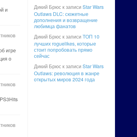
Дикий Брюс
к записи
Star Wars
ой и
Outlaws DLC: сюжетные
дополнения и возвращение
любимца фанатов
стников
Дикий Брюс
к записи
ТОП 10
лучших roguelikes, которые
стоит попробовать прямо
об игре
сейчас
ция о
Дикий Брюс
к записи
Star Wars
Outlaws: революция в жанре
открытых миров 2024 года
стников
”PS3Hits
стников