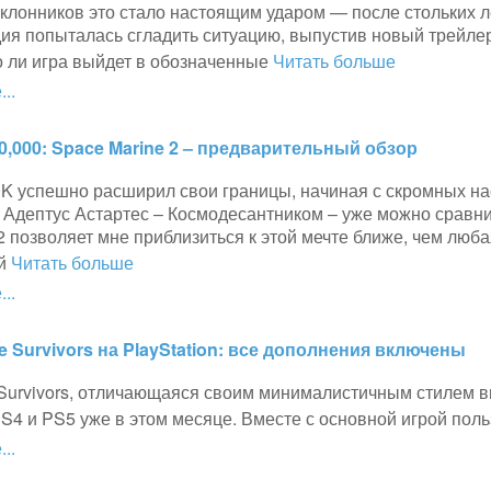
клонников это стало настоящим ударом — после стольких л
дия попыталась сгладить ситуацию, выпустив новый трейле
о ли игра выйдет в обозначенные
Читать больше
..
,000: Space Marine 2 – предварительный обзор
 успешно расширил свои границы, начиная с скромных наст
 Адептус Астартес – Космодесантником – уже можно сравн
2 позволяет мне приблизиться к этой мечте ближе, чем люб
ай
Читать больше
..
e Survivors на PlayStation: все дополнения включены
 Survivors, отличающаяся своим минималистичным стилем в
4 и PS5 уже в этом месяце. Вместе с основной игрой поль
..