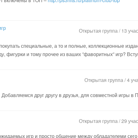
ут включены в ТОП –
http://ps3hits.ru/platinum-club-top
игр
Открытая группа / 13 уча
покупать специальные, а то и полные, коллекционные изда
у, фигурки и тому прочее из ваших ”фаворитных” игр? Всту
Открытая группа / 4 уч
. Добавляемся друг другу в друзья, для совместной игры в 
Открытая группа / 29 уча
жидаемых игр и просто общение между обладателеми сего