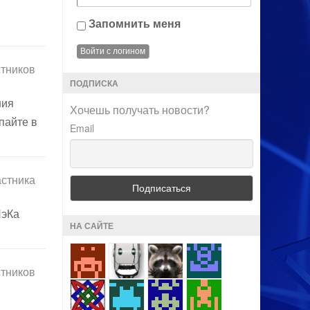
Запомнить меня
стников
ПОДПИСКА
ния
Хочешь получать новости?
пайте в
Email
астника
ПэКа
НА САЙТЕ
стников