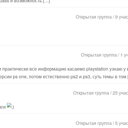
:pass и возможность […]
Открытая группа / 9 уча
Открытая группа / 1 у
и практически все информацию касаемо playstation узнаю у 
рсии ps one, потом естественно ps2 и ps3, суть темы в том 
Открытая группа / 25 уча
аги
Открытая группа / 5 уча