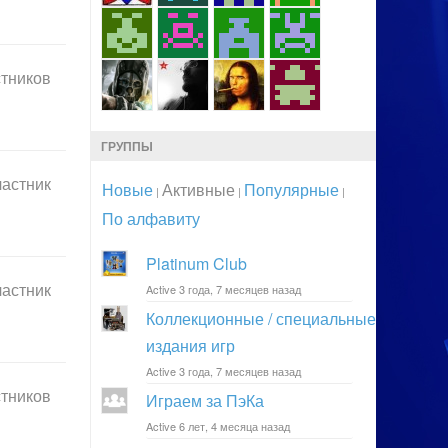
стников
ГРУППЫ
частник
Новые
Активные
Популярные
|
|
|
По алфавиту
Platinum Club
частник
Active 3 года, 7 месяцев назад
Коллекционные / специальные
издания игр
Active 3 года, 7 месяцев назад
стников
Играем за ПэКа
Active 6 лет, 4 месяца назад